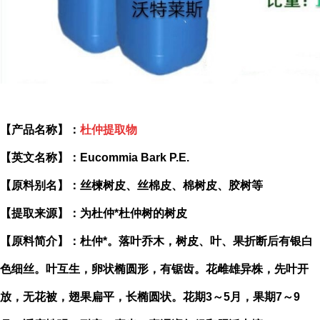
【产品名称】：
杜仲提取物
【英文名称】：Eucommia Bark P.E.
【原料别名】：丝楝树皮、丝棉皮、棉树皮、胶树等
【提取来源】：为杜仲*杜仲树的树皮
【原料简介】：杜仲*。落叶乔木，树皮、叶、果折断后有银白
色细丝。叶互生，卵状椭圆形，有锯齿。花雌雄异株，先叶开
放，无花被，翅果扁平，长椭圆状。花期3～5月，果期7～9