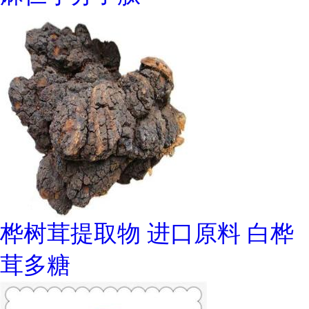
桦树茸提取物 进口原料 白桦
茸多糖