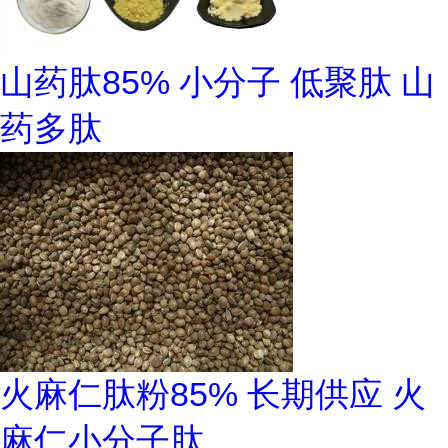
山药肽85% 小分子 低聚肽 山
药多肽
火麻仁肽粉85% 长期供应 火
麻仁小分子肽