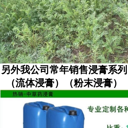
另外我公司常年销售浸膏系列
（流体浸膏）（粉末浸膏）