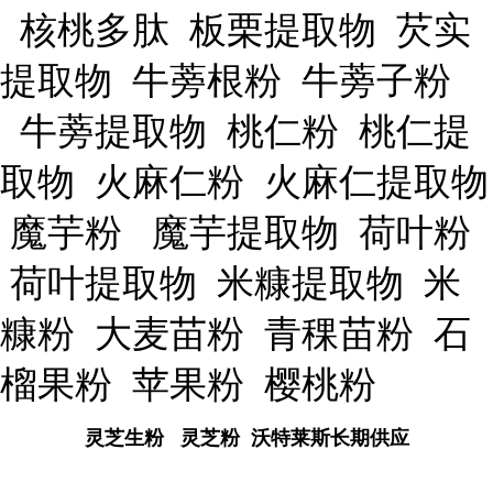
核桃多肽 板栗提取物 芡实
提取物 牛蒡根粉 牛蒡子粉
牛蒡提取物 桃仁粉 桃仁提
取物 火麻仁粉 火麻仁提取物
魔芋粉 魔芋提取物 荷叶粉
荷叶提取物 米糠提取物 米
糠粉 大麦苗粉 青稞苗粉 石
榴果粉 苹果粉 樱桃粉
灵芝生粉 灵芝粉 沃特莱斯长期供应