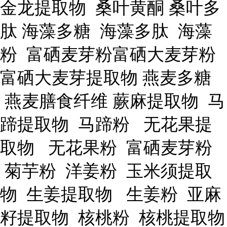
金龙提取物 桑叶黄酮 桑叶多
肽 海藻多糖 海藻多肽 海藻
粉 富硒麦芽粉富硒大麦芽粉
富硒大麦芽提取物 燕麦多糖
燕麦膳食纤维 蕨麻提取物 马
蹄提取物 马蹄粉 无花果提
取物 无花果粉 富硒麦芽粉
菊芋粉 洋姜粉 玉米须提取
物 生姜提取物 生姜粉 亚麻
籽提取物 核桃粉 核桃提取物