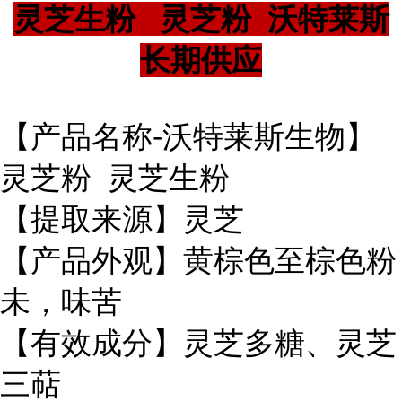
灵芝生粉 灵芝粉 沃特莱斯
长期供应
【产品名称-沃特莱斯生物】
灵芝粉 灵芝生粉
【提取来源】灵芝
【产品外观】黄棕色至棕色粉
未，味苦
【有效成分】灵芝多糖、灵芝
三萜