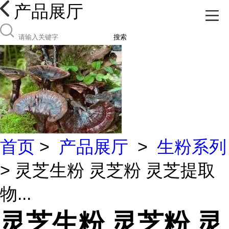
产品展厅
搜索
首页
>
产品展厅
>
生粉系列
> 灵芝生粉 灵芝粉 灵芝提取
物...
灵芝生粉 灵芝粉 灵