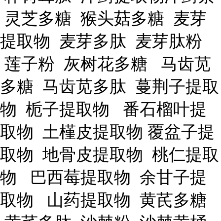
灵芝多糖 猴头菇多糖 麦芽
提取物 麦芽多肽 麦芽肽粉
莲子粉 灰树花多糖 马齿苋
多糖 马齿苋多肽 蔓荆子提取
物 栀子提取物 番石榴叶提
取物 土槿皮提取物 覆盆子提
取物 地骨皮提取物 桃仁提取
物 巴西莓提取物 余甘子提
取物 山药提取物 黄芪多糖