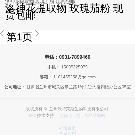
洛神花提取物 玫瑰茄粉 现货包邮
洛神花提取物 玫瑰茄粉 现
货包邮
第1页
电话：0931-7899460
手机：
15095325075
邮箱：
1101455258@qq.com
公司地址：
甘肃省兰州市城关区皋兰路1号工贸大厦四楼办公区05室
版权所有 © 兰州沃特莱斯生物科技有限公司
XML
技术支持：
盖德化工网
食品商务网
公司首页
公司介绍