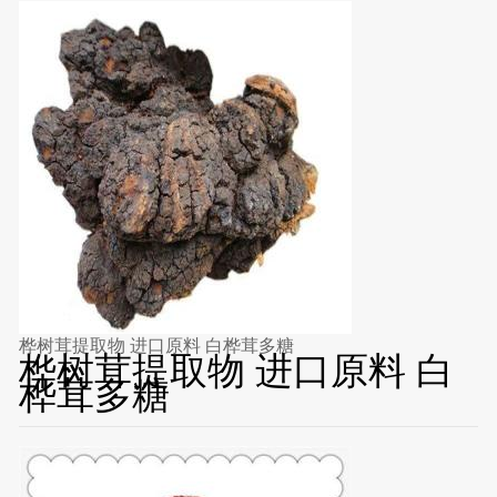
桦树茸提取物 进口原料 白桦茸多糖
桦树茸提取物 进口原料 白
桦茸多糖