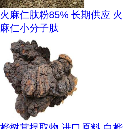
火麻仁肽粉85% 长期供应 火
麻仁小分子肽
桦树茸提取物 进口原料 白桦