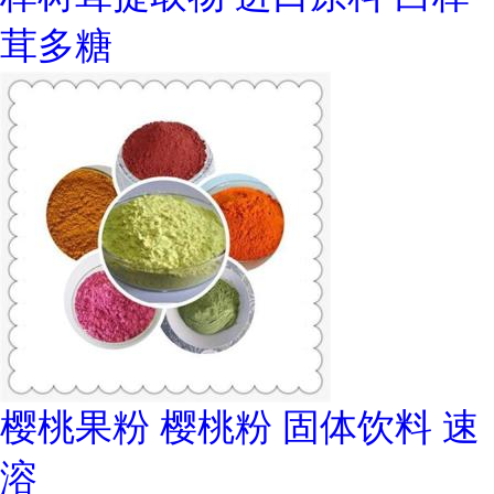
茸多糖
樱桃果粉 樱桃粉 固体饮料 速
溶