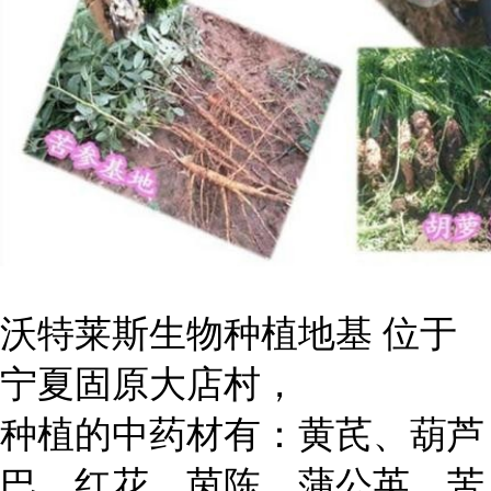
沃特莱斯生物种植地基 位于
宁夏固原大店村，
种植的中药材有：黄芪、葫芦
巴、红花、茵陈、蒲公英、苦