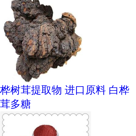
桦树茸提取物 进口原料 白桦
茸多糖