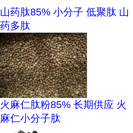
山药肽85% 小分子 低聚肽 山
药多肽
火麻仁肽粉85% 长期供应 火
麻仁小分子肽