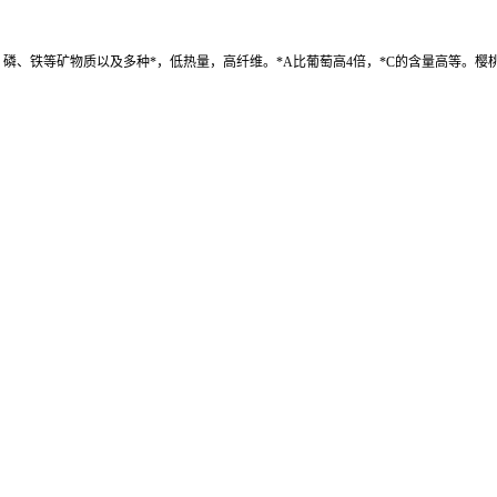
、磷、铁等矿物质以及多种*，低热量，高纤维。*A比葡萄高4倍，*C的含量高等。