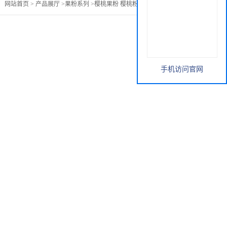
：
网站首页
>
产品展厅
>
果粉系列
>
樱桃果粉 樱桃粉 固体饮料 速溶
手机访问官网