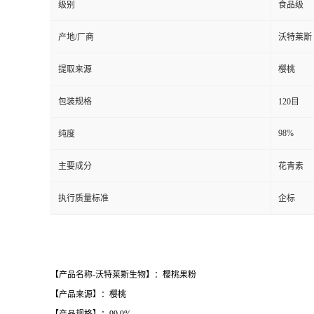
级别
食品级
产地/厂商
沃特莱斯
提取来源
樱桃
包装规格
120目
98%
纯度
主要成分
花青素
执行质量标准
企标
【产品名称-沃特莱斯生物】：樱桃果粉
【产品来源】：樱桃