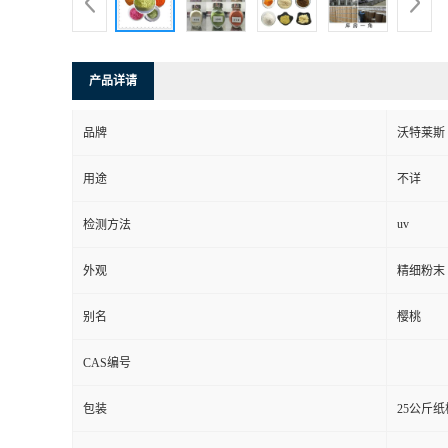
产品详请
品牌
沃特莱斯
用途
不详
uv
检测方法
外观
精细粉末
别名
樱桃
CAS编号
包装
25公斤