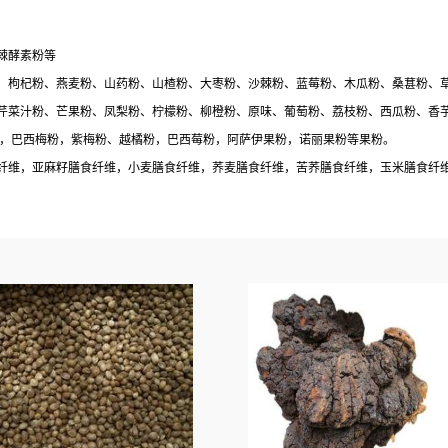
棘酵素粉等
、枸杞粉、燕麦粉、山药粉、山楂粉、大枣粉、沙棘粉、蓝莓粉、木瓜粉、桑葚粉、
芹菜汁粉、芒果粉、凤梨粉、柠檬粉、柳橙粉、原味、葡萄粉、荔枝粉、西瓜粉、香
粉，巴西梅粉，紫梅粉、越橘粉，巴西莓粉，阿萨伊果粉，诺丽果粉等果粉。
纤维，亚麻籽膳食纤维，小麦膳食纤维，荞麦膳食纤维，苦荞膳食纤维，玉米膳食纤