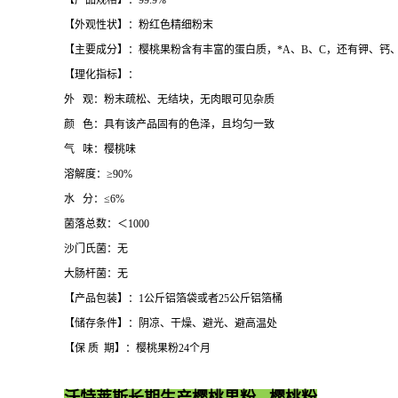
【产品规格】：99.9%
【外观性状】：粉红色精细粉末
【主要成分】：樱桃果粉含有丰富的蛋白质，*A、B、C，还有钾、钙
【理化指标】：
外 观：粉末疏松、无结块，无肉眼可见杂质
颜 色：具有该产品固有的色泽，且均匀一致
气 味：樱桃味
溶解度：≥90%
水 分：≤6%
菌落总数：＜1000
沙门氏菌：无
大肠杆菌：无
【产品包装】：1公斤铝箔袋或者25公斤铝箔桶
【储存条件】：阴凉、干燥、避光、避高温处
【保 质 期】：樱桃果粉24个月