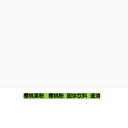
樱桃果粉 樱桃粉 固体饮料 速溶