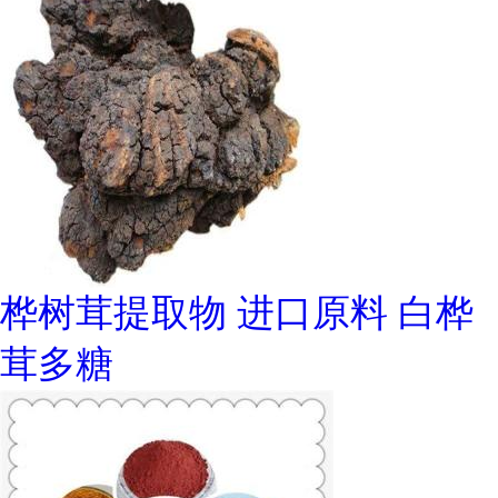
桦树茸提取物 进口原料 白桦
茸多糖