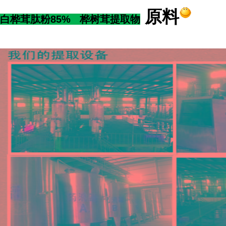
原料
白桦茸肽粉85% 桦树茸提取物