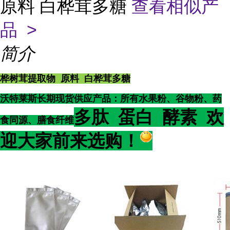
原料 白桦茸多糖
查看相似产
品 >
简介
桦树茸提取物 原料 白桦茸多糖
沃特莱斯长期现货供应产品：所有水果粉、谷物粉、药
多肽 蛋白 酵素 欢
食同源、膳食纤维
迎大家前来选购！