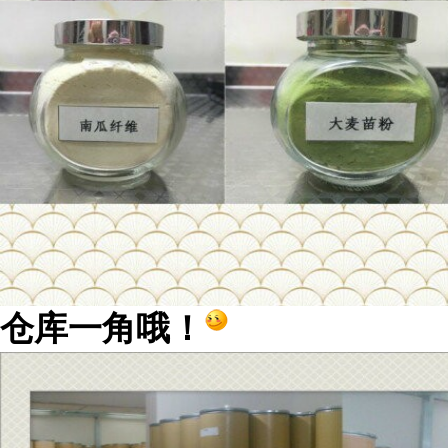
仓库一角哦！