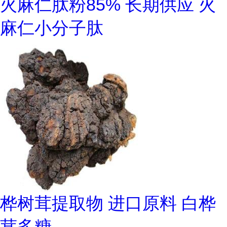
火麻仁肽粉85% 长期供应 火
麻仁小分子肽
桦树茸提取物 进口原料 白桦
茸多糖