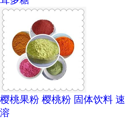
樱桃果粉 樱桃粉 固体饮料 速
溶