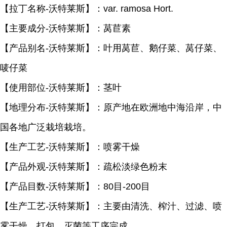
【拉丁名称
-沃特莱斯
】：
var. ramosa Hort.
【主要成分
-沃特莱斯
】：莴苣素
【产品别名
-沃特莱斯
】：叶用莴苣、鹅仔菜、莴仔菜、
唛仔菜
【使用部位
-沃特莱斯
】：茎叶
【地理分布
-沃特莱斯
】：原产地在欧洲地中海沿岸，中
国各地广泛栽培栽培。
【生产工艺
-沃特莱斯
】：喷雾干燥
【产品外观
-沃特莱斯
】：疏松淡绿色粉末
【产品目数
-沃特莱斯
】：
80
目
-200
目
【生产工艺
-沃特莱斯
】：主要由清洗、榨汁、过滤、喷
雾干燥、打包、灭菌等工序完成