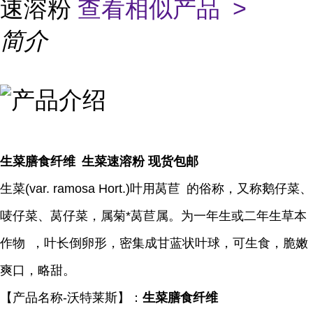
速溶粉
查看相似产品 >
简介
生菜膳食纤维
生菜速溶粉
现货包邮
生菜
(var. ramosa Hort.)
叶用莴苣
的俗称，又称鹅仔菜、
唛仔菜、莴仔菜，属菊*莴苣属。为一年生或二年生草本
作物
，叶长倒卵形，密集成甘蓝状叶球，可生食，脆嫩
爽口，略甜。
【产品名称
-沃特莱斯
】：
生菜
膳食纤维