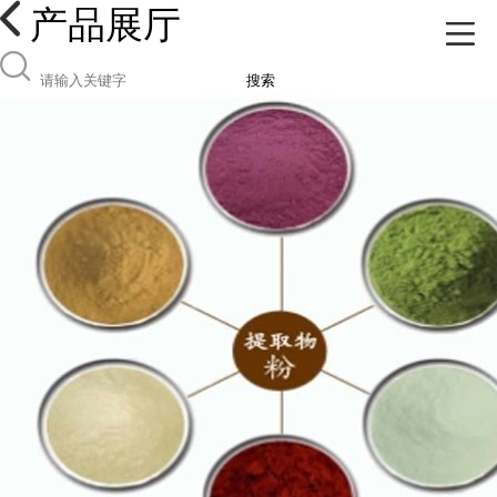
产品展厅
搜索