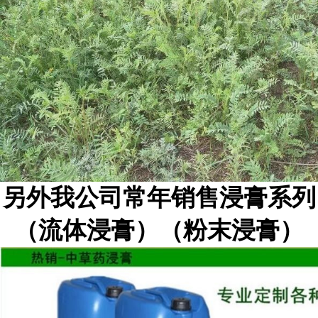
另外我公司常年销售浸膏系列
（流体浸膏）（粉末浸膏）