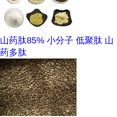
山药肽85% 小分子 低聚肽 山
药多肽