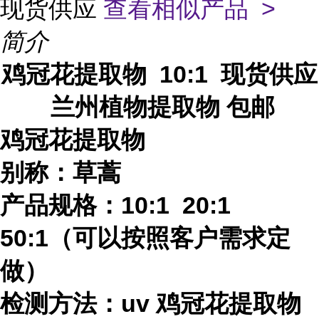
现货供应
查看相似产品 >
简介
鸡冠花提取物 10:1 现货供应
兰州植物提取物 包邮
鸡冠花提取物
别称：草蒿
产品规格：10:1 20:1
50:1（可以按照客户需求定
做）
检测方法：uv
鸡冠花提取物