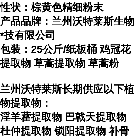
性状：棕黄色精细粉末
产品品牌：兰州沃特莱斯生物
*技有限公司
包装：25公斤/纸板桶
鸡冠花
提取物
草蒿提取物
草蒿粉
兰州沃特莱斯长期供应以下植
物提取物：
淫羊藿提取物
巴戟天提取物
杜仲提取物
锁阳提取物
补骨