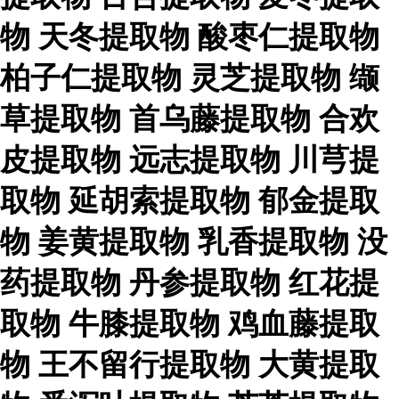
物
天冬提取物
酸枣仁提取物
柏子仁提取物
灵芝提取物
缬
草提取物
首乌藤提取物
合欢
皮提取物
远志提取物
川芎提
取物
延胡索提取物
郁金提取
物
姜黄提取物
乳香提取物
没
药提取物
丹参提取物
红花提
取物
牛膝提取物
鸡血藤提取
物
王不留行提取物
大黄提取