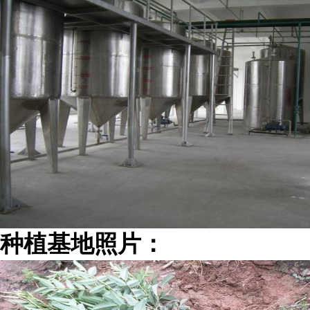
种植基地照片：