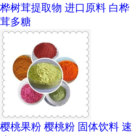
桦树茸提取物 进口原料 白桦
茸多糖
樱桃果粉 樱桃粉 固体饮料 速