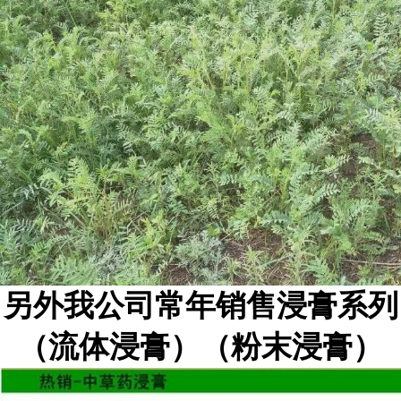
另外我公司常年销售浸膏系列
（流体浸膏）（粉末浸膏）