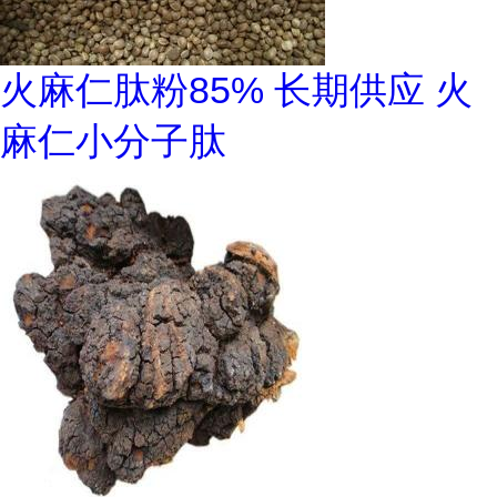
火麻仁肽粉85% 长期供应 火
麻仁小分子肽