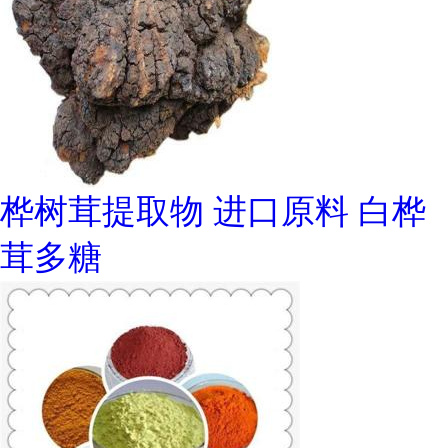
桦树茸提取物 进口原料 白桦
茸多糖