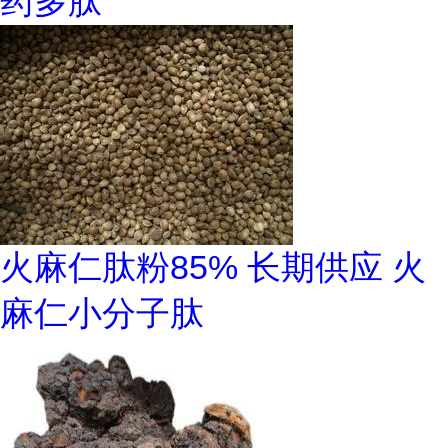
药多肽
火麻仁肽粉85% 长期供应 火
麻仁小分子肽