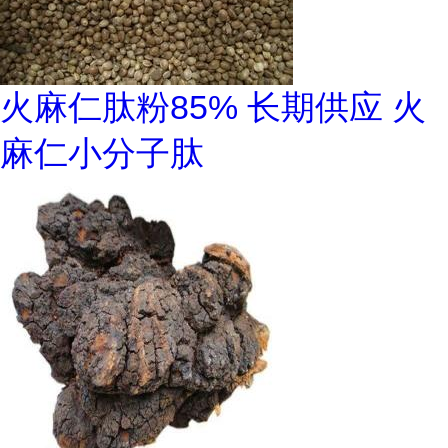
火麻仁肽粉85% 长期供应 火
麻仁小分子肽