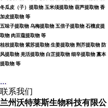
冬瓜皮（子）提取物 玉米须提取物 葫芦提取物 香
加皮提取物 等
五味子提取物 乌梅提取物 五倍子提取物 石榴皮提
取物 肉豆蔻提取物 等
桂枝提取物 紫苏提取物 生姜提取物 荆芥提取物 防
风提取物 羌活提取物 白芷提取物 细辛提取物 藁本
提取物 等
...
联系我们
兰州沃特莱斯生物科技有限公