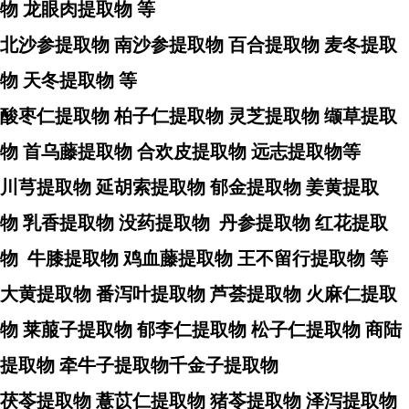
物 龙眼肉提取物 等
北沙参提取物 南沙参提取物 百合提取物 麦冬提取
物 天冬提取物 等
酸枣仁提取物 柏子仁提取物 灵芝提取物 缬草提取
物 首乌藤提取物 合欢皮提取物 远志提取物等
川芎提取物 延胡索提取物 郁金提取物 姜黄提取
物 乳香提取物 没药提取物 丹参提取物 红花提取
物 牛膝提取物 鸡血藤提取物 王不留行提取物 等
大黄提取物 番泻叶提取物 芦荟提取物 火麻仁提取
物 莱菔子提取物 郁李仁提取物 松子仁提取物 商陆
提取物 牵牛子提取物千金子提取物
茯苓提取物 薏苡仁提取物 猪苓提取物 泽泻提取物