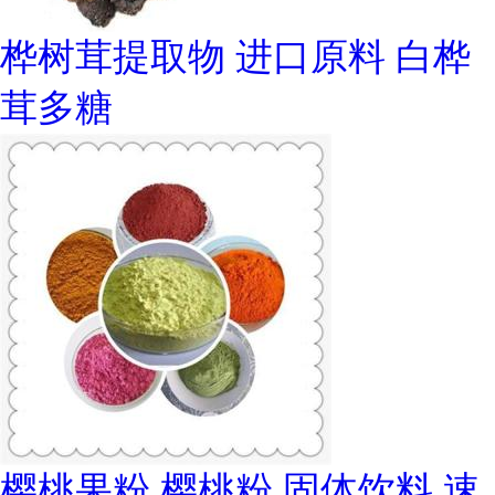
桦树茸提取物 进口原料 白桦
茸多糖
樱桃果粉 樱桃粉 固体饮料 速