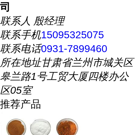
司
联系人
殷经理
联系手机
15095325075
联系电话
0931-7899460
所在地址
甘肃省兰州市城关区
皋兰路1号工贸大厦四楼办公
区05室
推荐产品