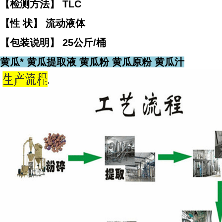
【检测方法】 TLC
【性 状】 流动液体
【包装说明】 25公斤/桶
黄瓜*
黄瓜提取液
黄瓜粉
黄瓜原粉
黄瓜汁