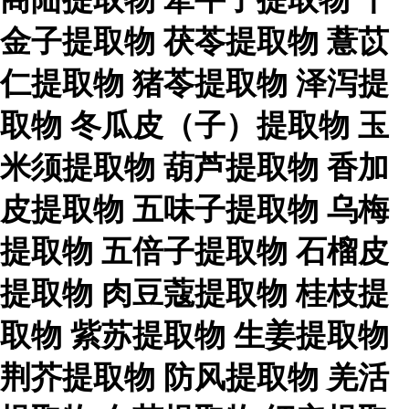
金子提取物
茯苓提取物
薏苡
仁提取物
猪苓提取物
泽泻提
取物
冬瓜皮（子）提取物
玉
米须提取物
葫芦提取物
香加
皮提取物
五味子提取物
乌梅
提取物
五倍子提取物
石榴皮
提取物
肉豆蔻提取物
桂枝提
取物
紫苏提取物
生姜提取物
荆芥提取物
防风提取物
羌活