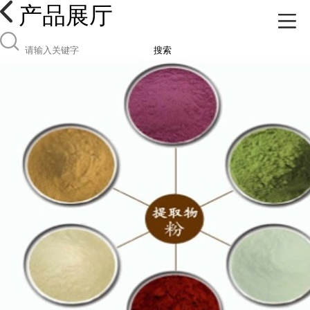
产品展厅
搜索