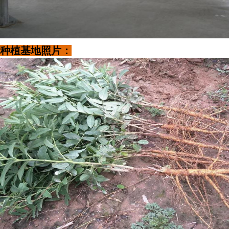
种植基地照片：