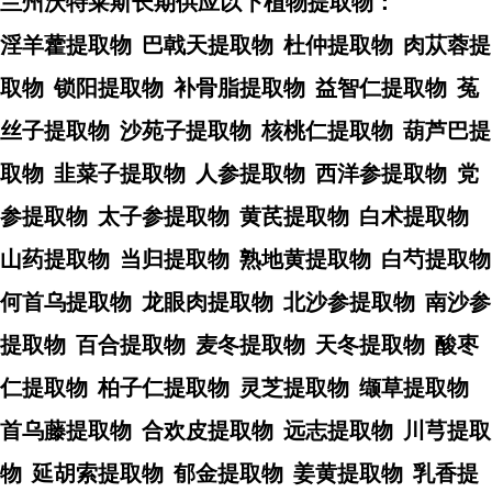
兰州沃特莱斯长期供应以下植物提取物：
淫羊藿提取物
巴戟天提取物
杜仲提取物
肉苁蓉提
取物
锁阳提取物
补骨脂提取物
益智仁提取物
菟
丝子提取物
沙苑子提取物
核桃仁提取物
葫芦巴提
取物
韭菜子提取物
人参提取物
西洋参提取物
党
参提取物
太子参提取物
黄芪提取物
白术提取物
山药提取物
当归提取物
熟地黄提取物
白芍提取物
何首乌提取物
龙眼肉提取物
北沙参提取物
南沙参
提取物
百合提取物
麦冬提取物
天冬提取物
酸枣
仁提取物
柏子仁提取物
灵芝提取物
缬草提取物
首乌藤提取物
合欢皮提取物
远志提取物
川芎提取
物
延胡索提取物
郁金提取物
姜黄提取物
乳香提