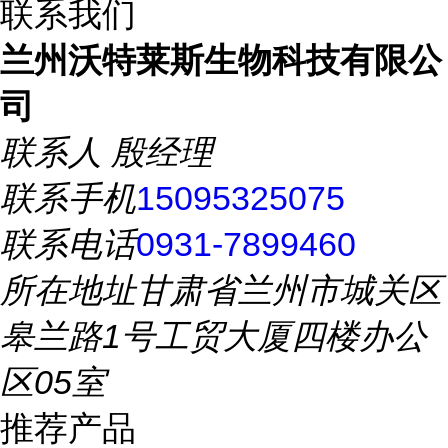
联系我们
兰州沃特莱斯生物科技有限公
司
联系人
殷经理
联系手机
15095325075
联系电话
0931-7899460
所在地址
甘肃省兰州市城关区
皋兰路1号工贸大厦四楼办公
区05室
推荐产品