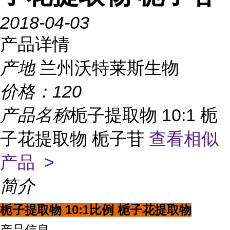
2018-04-03
产品详情
产地
兰州沃特莱斯生物
价格：
120
产品名称
栀子提取物 10:1 栀
子花提取物 栀子苷
查看相似
产品 >
简介
栀子提取物 10:1比例 栀子花提取物
产品信息