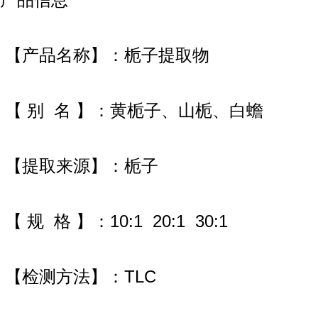
【产品名称】：栀子提取物
【 别 名 】：黄栀子、山栀、白蟾
【提取来源】：栀子
【 规 格 】：10:1 20:1 30:1
【检测方法】：TLC