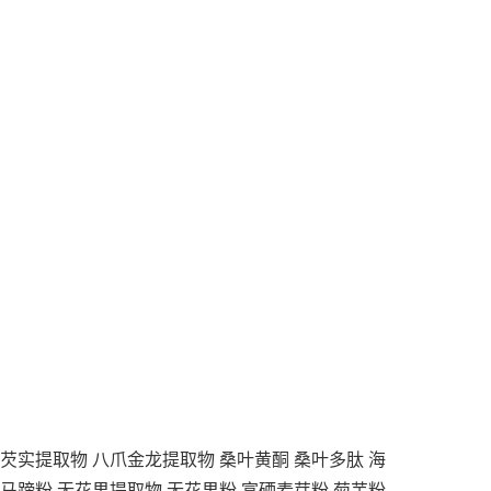
芡实提取物
八爪金龙提取物
桑叶黄酮
桑叶多肽
海
马蹄粉
无花果提取物
无花果粉
富硒麦芽粉
菊芋粉