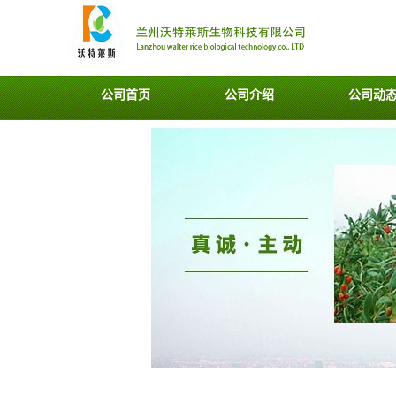
公司首页
公司介绍
公司动