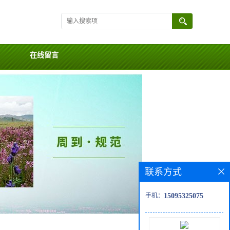
在线留言
联系方式
手机：
15095325075