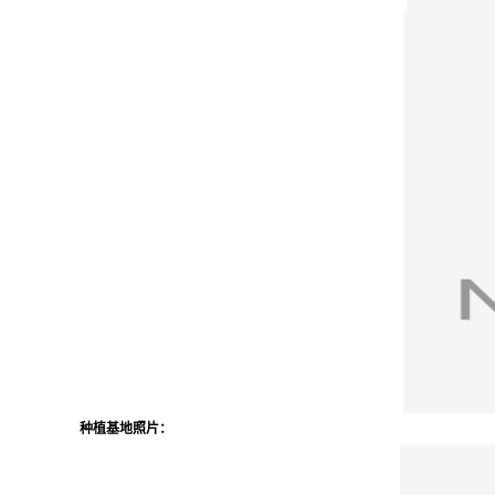
种植基地照片：