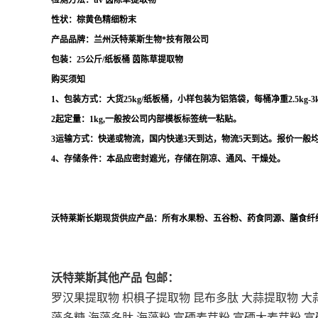
检测方法：uv
茵陈草提取物
性状：棕黄色精细粉末
产品品牌：兰州沃特莱斯生物*技有限公司
包装：25公斤/纸板桶
茵陈草提取物
购买须知
1、包装方式：大货25kg/纸板桶，小样包装为铝箔袋，每桶净重2.5kg-3
2起定量：1kg,一般按公司内部模板标签统一粘贴。
3运输方式：快递或物流，国内快递3天到达，物流5天到达。报价一般
4、存储条件：本品应密封遮光，存储在阴凉、通风、干燥处。
沃特莱斯长期现货供应产品：所有水果粉、五谷粉、药食同源、膳食纤维 
沃特莱斯其他产品
包邮：
罗汉果提取物
枳椇子提取物
昆布多肽
大蒜提取物
大
藻多糖
海藻多肽
海藻粉
富硒麦芽粉
富硒大麦芽粉
富