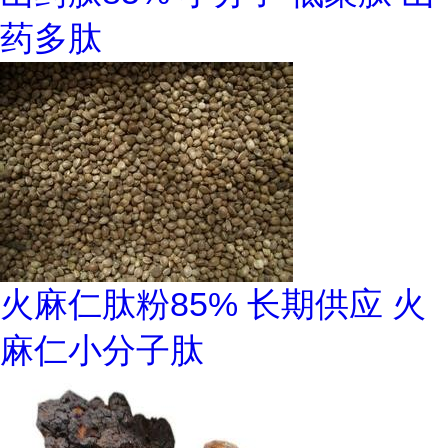
药多肽
火麻仁肽粉85% 长期供应 火
麻仁小分子肽