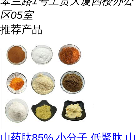
皋兰路1号工贸大厦四楼办公
区05室
推荐产品
山药肽85% 小分子 低聚肽 山