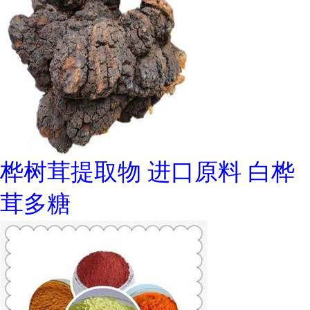
桦树茸提取物 进口原料 白桦
茸多糖