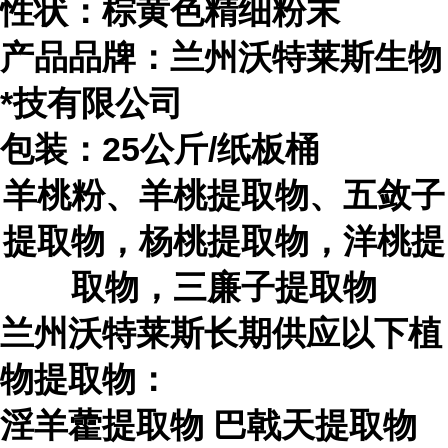
性状：棕黄色精细粉末
产品品牌：兰州沃特莱斯生物
*技有限公司
包装：25公斤/纸板桶
羊桃粉、羊桃提取物、
五敛子
提取物，杨桃
提取物
，洋桃
提
取物
，三廉子
提取物
兰州沃特莱斯长期供应以下植
物提取物：
淫羊藿提取物
巴戟天提取物