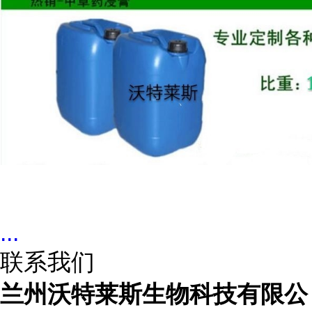
...
联系我们
兰州沃特莱斯生物科技有限公