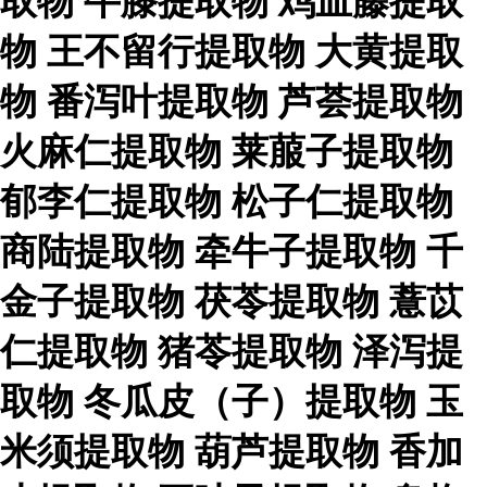
取物
牛膝提取物
鸡血藤提取
物
王不留行提取物
大黄提取
物
番泻叶提取物
芦荟提取物
火麻仁提取物
莱菔子提取物
郁李仁提取物
松子仁提取物
商陆提取物
牵牛子提取物
千
金子提取物
茯苓提取物
薏苡
仁提取物
猪苓提取物
泽泻提
取物
冬瓜皮（子）提取物
玉
米须提取物
葫芦提取物
香加