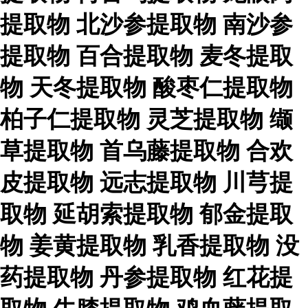
提取物
北沙参提取物
南沙参
提取物
百合提取物
麦冬提取
物
天冬提取物
酸枣仁提取物
柏子仁提取物
灵芝提取物
缬
草提取物
首乌藤提取物
合欢
皮提取物
远志提取物
川芎提
取物
延胡索提取物
郁金提取
物
姜黄提取物
乳香提取物
没
药提取物
丹参提取物
红花提