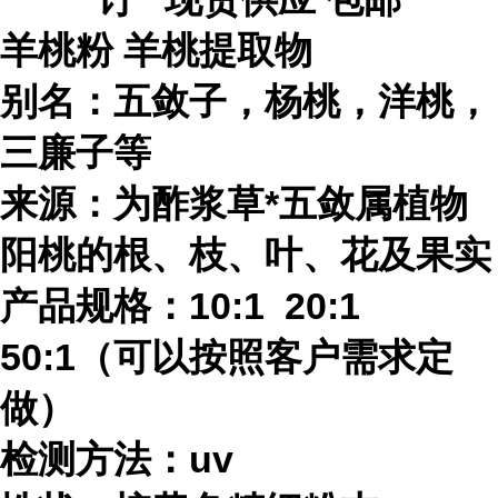
羊桃粉 羊桃提取物
别名：五敛子，杨桃，洋桃，
三廉子等
来源：为酢浆草*五敛属植物
阳桃的根、枝、叶、花及果实
产品规格：10:1 20:1
50:1（可以按照客户需求定
做）
检测方法：uv