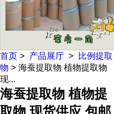
首页
>
产品展厅
>
比例提取
物
> 海蚕提取物 植物提取物
现...
海蚕提取物 植物提
取物 现货供应 包邮