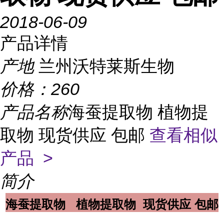
2018-06-09
产品详情
产地
兰州沃特莱斯生物
价格：
260
产品名称
海蚕提取物 植物提
取物 现货供应 包邮
查看相似
产品 >
简介
海蚕提取物 植物提取物 现货供应 包邮