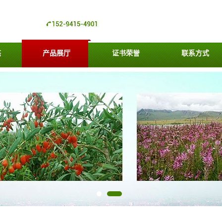
态
产品展厅
证书荣誉
联系方式