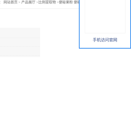
：
网站首页
>
产品展厅
>
比例提取物
>
便秘果粉 便秘果提取物 包邮
手机访问官网