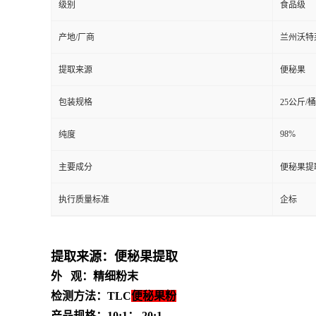
级别
食品级
产地/厂商
兰州沃特
提取来源
便秘果
包装规格
25公斤/桶
98%
纯度
主要成分
便秘果提
执行质量标准
企标
提取来源：便秘果提取
外 观：精细粉末
检测方法：TLC
便秘果粉
产品规格：10:1； 20:1