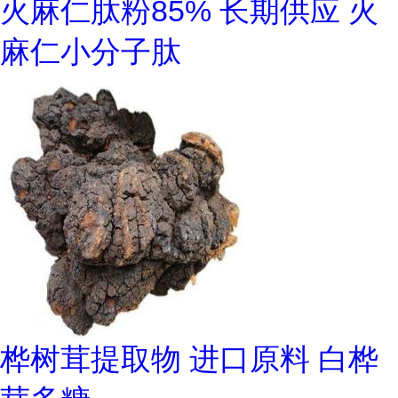
火麻仁肽粉85% 长期供应 火
麻仁小分子肽
桦树茸提取物 进口原料 白桦