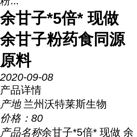
粉...
余甘子*5倍* 现做
余甘子粉药食同源
原料
2020-09-08
产品详情
产地
兰州沃特莱斯生物
价格：
80
产品名称
余甘子*5倍* 现做 余