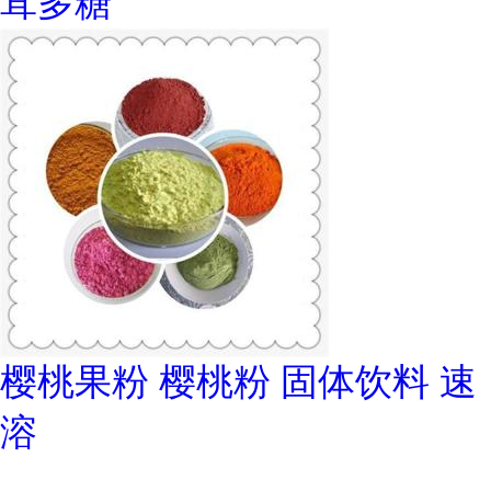
茸多糖
樱桃果粉 樱桃粉 固体饮料 速
溶