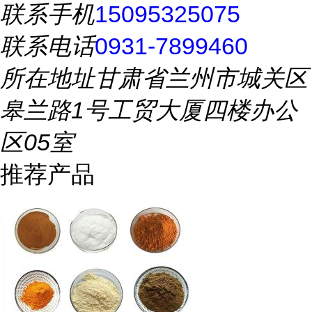
联系手机
15095325075
联系电话
0931-7899460
所在地址
甘肃省兰州市城关区
皋兰路1号工贸大厦四楼办公
区05室
推荐产品