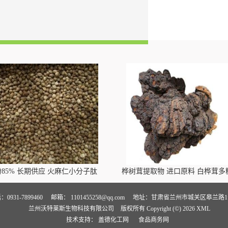
85% 长期供应 火麻仁小分子肽
桦树茸提取物 进口原料 白桦茸多
0931-7899460
邮箱：
1101455258@qq.com
地址：甘肃省兰州市城关区皋兰路1
兰州沃特莱斯生物科技有限公司
版权所有 Copyright (©) 2026
XML
技术支持：
盖德化工网
食品商务网