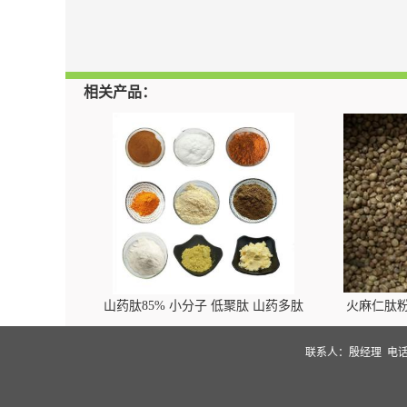
相关产品：
山药肽85% 小分子 低聚肽 山药多肽
火麻仁肽粉
联系人：殷经理
电话：