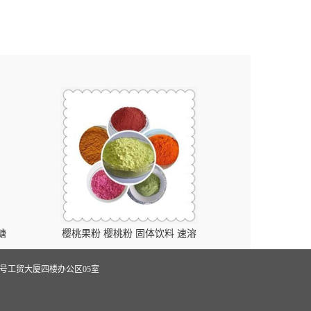
糖
樱桃果粉 樱桃粉 固体饮料 速溶
号工贸大厦四楼办公区05室