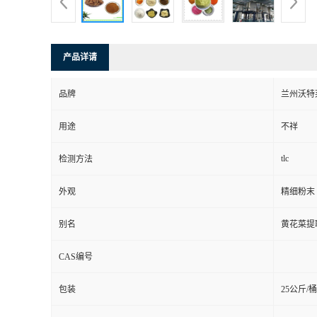
产品详请
品牌
兰州沃特
用途
不祥
tlc
检测方法
外观
精细粉末
别名
黄花菜提
CAS编号
包装
25公斤/桶