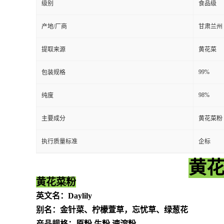
级别
食品级
产地/厂商
甘肃兰州
提取来源
黄花菜
99%
包装规格
98%
纯度
主要成分
黄花菜粉
执行质量标准
企标
黄花
黄花菜粉
英文名：
Daylily
别名：金针菜、柠檬萱草，忘忧草、绿葱花
产品规格：原粉
生粉
速溶粉