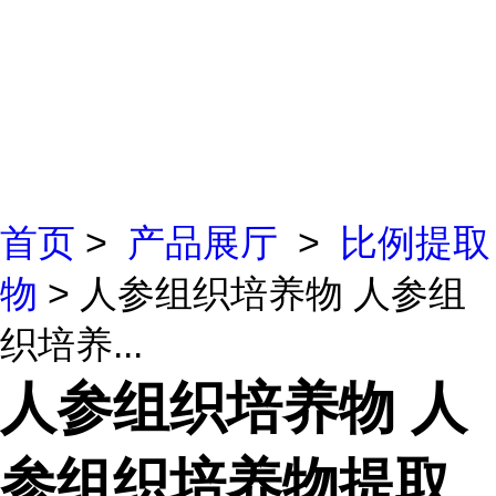
首页
>
产品展厅
>
比例提取
物
> 人参组织培养物 人参组
织培养...
人参组织培养物 人
参组织培养物提取