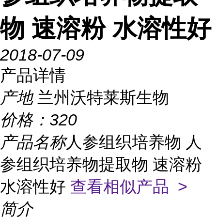
物 速溶粉 水溶性好
2018-07-09
产品详情
产地
兰州沃特莱斯生物
价格：
320
产品名称
人参组织培养物 人
参组织培养物提取物 速溶粉
水溶性好
查看相似产品 >
简介