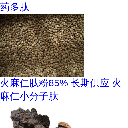
药多肽
火麻仁肽粉85% 长期供应 火
麻仁小分子肽