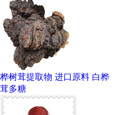
桦树茸提取物 进口原料 白桦
茸多糖