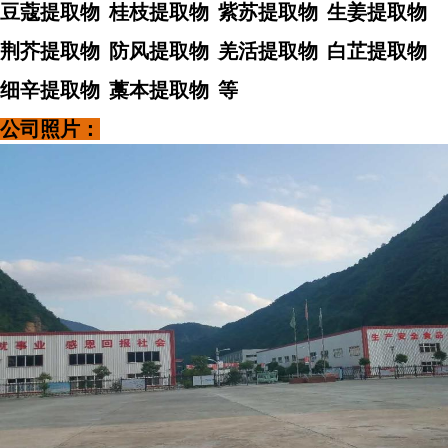
豆蔻提取物
桂枝提取物
紫苏提取物
生姜提取物
荆芥提取物
防风提取物
羌活提取物
白芷提取物
细辛提取物
藁本提取物
等
公司照片：