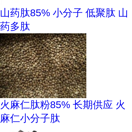
山药肽85% 小分子 低聚肽 山
药多肽
火麻仁肽粉85% 长期供应 火
麻仁小分子肽