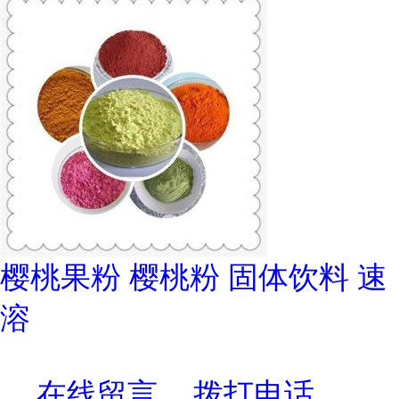
樱桃果粉 樱桃粉 固体饮料 速
溶
在线留言
拨打电话