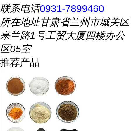
联系电话
0931-7899460
所在地址
甘肃省兰州市城关区
皋兰路1号工贸大厦四楼办公
区05室
推荐产品