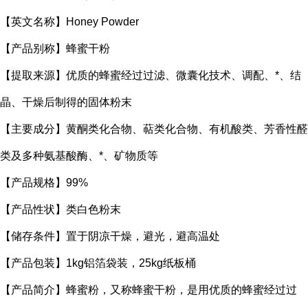
【英文名称】
Honey Powder
【产品别称】蜂蜜干粉
【提取来源】优质的蜂蜜经过过滤、微囊化技术、调配、*、结
晶、干燥后制得的固体粉末
【主要成分】黄酮类化合物、萜类化合物、有机酸类、芳香性醛
类及多种氨基酸酶、*、矿物质等
【产品规格】
99%
【产品性状】类白色粉末
【储存条件】置于阴凉干燥，避光，避高温处
【产品包装】
1kg
铝箔袋装，
25kg
纸板桶
【产品简介】蜂蜜粉，又称蜂蜜干粉，是用优质的蜂蜜经过过