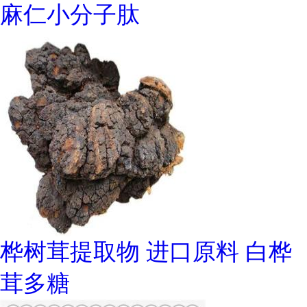
麻仁小分子肽
桦树茸提取物 进口原料 白桦
茸多糖