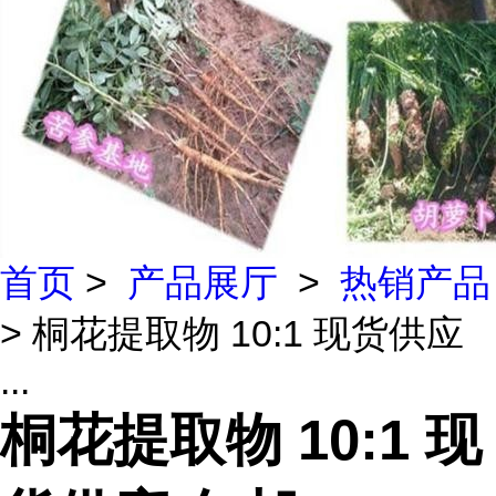
首页
>
产品展厅
>
热销产品
> 桐花提取物 10:1 现货供应
...
桐花提取物 10:1 现