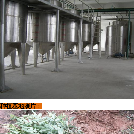
种植基地照片：