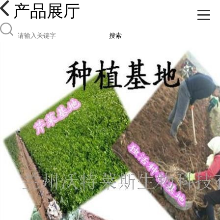
产品展厅
搜索