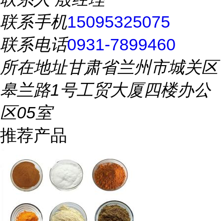
联系手机
15095325075
联系电话
0931-7899460
所在地址
甘肃省兰州市城关区
皋兰路1号工贸大厦四楼办公
区05室
推荐产品