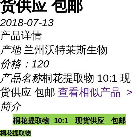
货供应 包邮
2018-07-13
产品详情
产地
兰州沃特莱斯生物
价格：
120
产品名称
桐花提取物 10:1 现
货供应 包邮
查看相似产品 >
简介
桐花提取物 10:1 现货供应 包邮
桐
花提取物