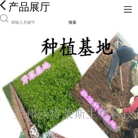
产品展厅
搜索