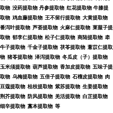
取物
没药提取物
丹参提取物
红花提取物
牛膝提
取物
鸡血藤提取物
王不留行提取物
大黄提取物
番泻叶提取物
芦荟提取物
火麻仁提取物
莱菔子提
取物
郁李仁提取物
松子仁提取物
商陆提取物
牵
牛子提取物
千金子提取物
茯苓提取物
薏苡仁提取
物
猪苓提取物
泽泻提取物
冬瓜皮（子）提取物
玉米须提取物
葫芦提取物
香加皮提取物
五味子提
取物
乌梅提取物
五倍子提取物
石榴皮提取物
肉
豆蔻提取物
桂枝提取物
紫苏提取物
生姜提取物
荆芥提取物
防风提取物
羌活提取物
白芷提取物
细辛提取物
藁本提取物
等