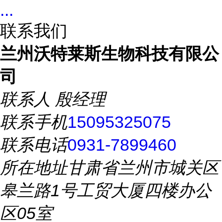
...
联系我们
兰州沃特莱斯生物科技有限公
司
联系人
殷经理
联系手机
15095325075
联系电话
0931-7899460
所在地址
甘肃省兰州市城关区
皋兰路1号工贸大厦四楼办公
区05室