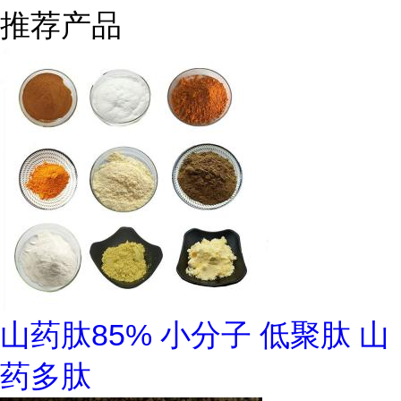
推荐产品
山药肽85% 小分子 低聚肽 山
药多肽