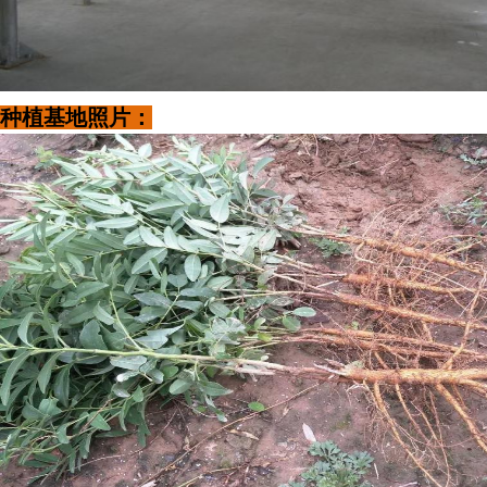
种植基地照片：