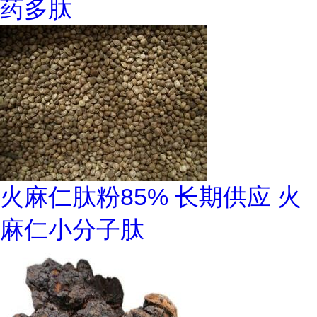
药多肽
火麻仁肽粉85% 长期供应 火
麻仁小分子肽