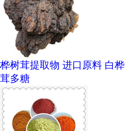
桦树茸提取物 进口原料 白桦
茸多糖