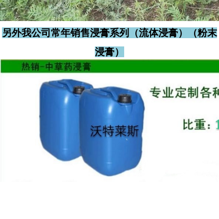
另外我公司常年销售浸膏系列（流体浸膏）（粉末
浸膏）