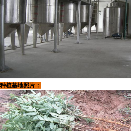
种植基地照片：