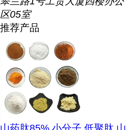
皋兰路1号工贸大厦四楼办公
区05室
推荐产品
山药肽85% 小分子 低聚肽 山