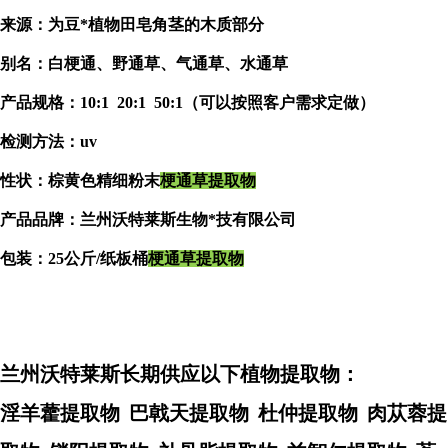
来源：为豆*植物田皂角茎的木质部分
别名：白梗通、野通草、气通草、水通草
产品规格：10:1 20:1 50:1（可以按照客户需求定做）
检测方法：uv
性状：棕黄色精细粉末
梗通草提取物
产品品牌：兰州沃特莱斯生物*技有限公司
包装：25公斤/纸板桶
梗通草提取物
兰州沃特莱斯长期供应以下植物提取物：
淫羊藿提取物
巴戟天提取物
杜仲提取物
肉苁蓉提