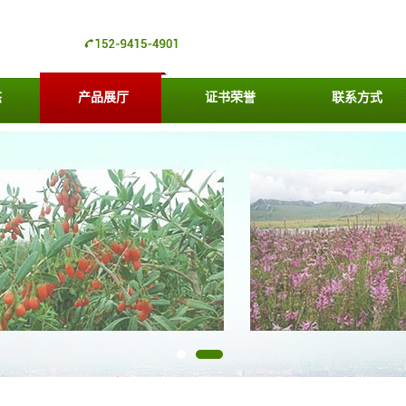
态
产品展厅
证书荣誉
联系方式