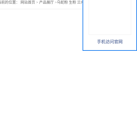
当前的位置：
网站首页
>
产品展厅
>
乌蛇粉 生粉 兰州现货供应 包邮
手机访问官网