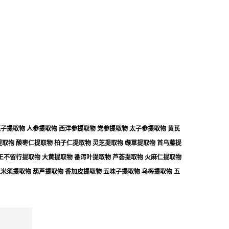
菜子提取物
人参提取物
西洋参提取物
党参提取物
太子参提取物
黄芪
提取物
酸枣仁提取物
柏子仁提取物
灵芝提取物
缬草提取物
首乌藤提
王不留行提取物
大黄提取物
番泻叶提取物
芦荟提取物
火麻仁提取物
玉米须提取物
葫芦提取物
香加皮提取物
五味子提取物
乌梅提取物
五