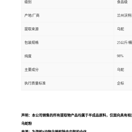
级别
食品级
产地/厂商
兰州沃特
提取来源
乌蛇
包装规格
25公斤/桶
98%
纯度
主要成分
乌蛇
执行质量标准
企标
声明：
本公司销售的所有提取物产品均属于半成品原料，仅面向具有相
乌蛇粉