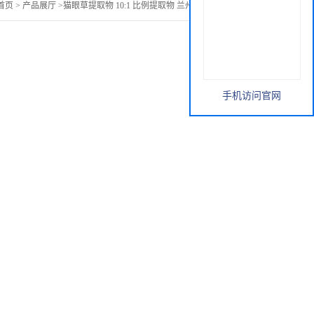
首页
>
产品展厅
>
猫眼草提取物 10:1 比例提取物 兰州现货供应 包邮
手机访问官网