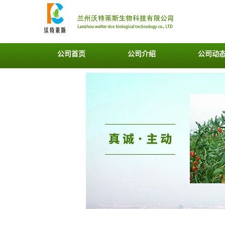
公司首页
公司介绍
公司动