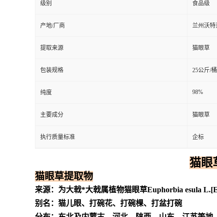
级别
食品级
产地/厂商
兰州沃特
提取来源
猫眼草
包装规格
25公斤/桶
98%
纯度
主要成分
猫眼草
执行质量标准
企标
猫眼
猫眼草提取物
来源：为大戟*大戟属植物猫眼草Euphorbia esula L.[Euph
别名：猫儿眼、打碗花、打碗棵、打盆打碗
分布：东北及内蒙古、河北、陕西、山东、江苏等地