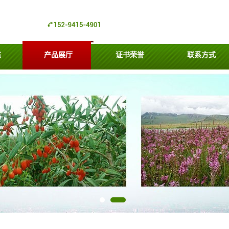
态
产品展厅
证书荣誉
联系方式