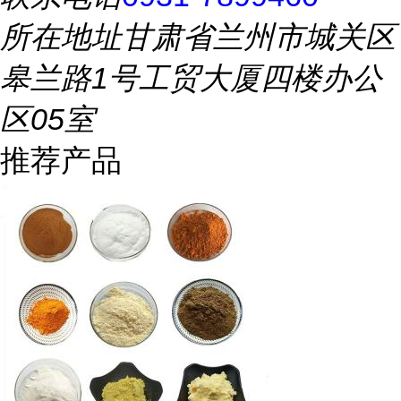
所在地址
甘肃省兰州市城关区
皋兰路1号工贸大厦四楼办公
区05室
推荐产品