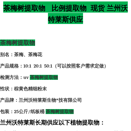
茶梅树提取物 比例提取物 现货 兰州沃
特莱斯供应
茶梅树提取物
别名：茶梅、茶梅花
产品规格：
10:1 20:1 50:1
（可以按照客户需求定做）
检测方法：
uv
茶梅树提取物
性状：棕黄色精细粉末
产品牌：兰州沃特莱斯生物*技有限公司
包装：
25
公斤
/
纸板桶
茶梅树提取物
兰州沃特莱斯长期供应以下植物提取物：