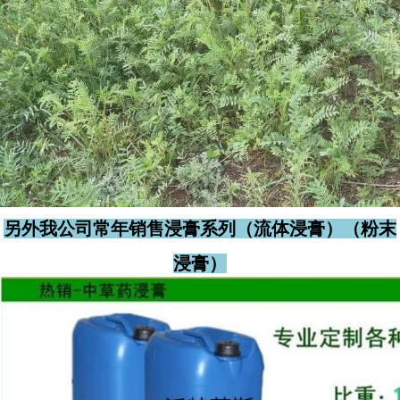
另外我公司常年销售浸膏系列（流体浸膏）（粉末
浸膏）