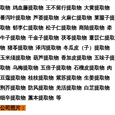
取物
鸡血藤提取物
王不留行提取物
大黄提取物
番泻叶提取物
芦荟提取物
火麻仁提取物
莱菔子提
取物
郁李仁提取物
松子仁提取物
商陆提取物
牵
牛子提取物
千金子提取物
茯苓提取物
薏苡仁提取
物
猪苓提取物
泽泻提取物
冬瓜皮（子）提取物
玉米须提取物
葫芦提取物
香加皮提取物
五味子提
取物
乌梅提取物
五倍子提取物
石榴皮提取物
肉
豆蔻提取物
桂枝提取物
紫苏提取物
生姜提取物
荆芥提取物
防风提取物
羌活提取物
白芷提取物
细辛提取物
藁本提取物
等
公司照片：