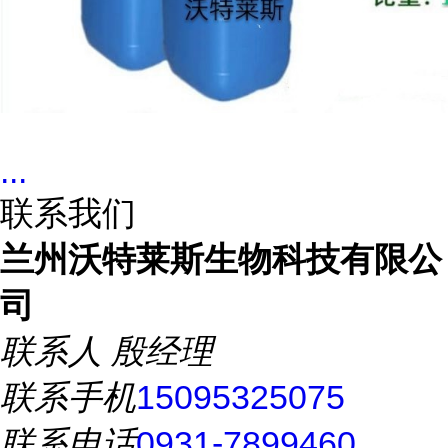
...
联系我们
兰州沃特莱斯生物科技有限公
司
联系人
殷经理
联系手机
15095325075
联系电话
0931-7899460