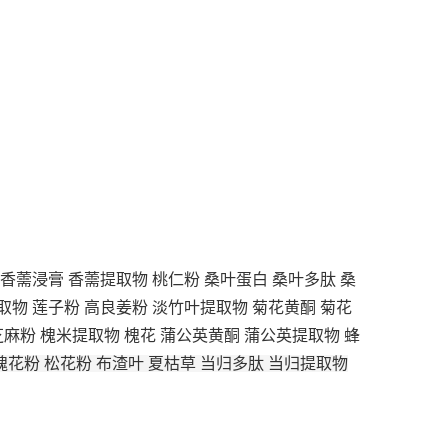
香薷浸膏
香薷提取物
桃仁粉
桑叶蛋白
桑叶多肽
桑
取物
莲子粉
高良姜粉
淡竹叶提取物
菊花黄酮
菊花
芝麻粉
槐米提取物
槐花
蒲公英黄酮
蒲公英提取物
蜂
瑰花粉
松花粉
布渣叶
夏枯草
当归多肽
当归提取物