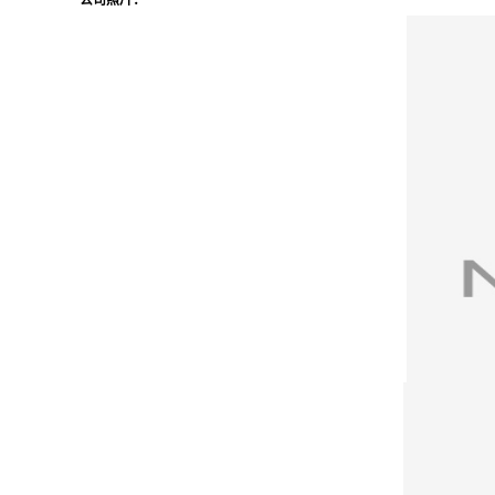
公司照片：