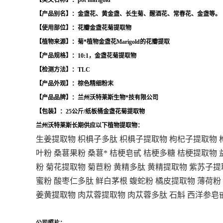
【英文名称】：pot marigold
【产品别名】：金盏花、黄金盏、长生菊、醒酒花、常春花、金盏等。
【使用部位】：花瓣
金盏花菊提取物
【植物来源】：菊*植物金盏花Marigold的花瓣提取
【产品规格】：10:1，
金盏花菊提取物
【检测方法】：TLC
【产品外观】：棕色精细粉末
【产品品牌】：兰州沃特莱斯生物*技有限公司
【包装】：25公斤/纸板桶
金盏花菊提取物
兰州沃特莱斯长期供应以下植物提取物：
生姜提取物
枳椇子多肽
枳椇子提取物
枸杞子提取物
叶粉
桑葚果粉
桑葚*
桔梗皂甙
桔梗多糖
桔梗提取物
粉
菊花提取物
菊苣粉
黄精多肽
黄精提取物
紫苏子提
蜜粉
酸枣仁多肽
鲜白茅根
蝮蛇粉
橘皮提取物
薄荷粉
姜黄提取物
肉苁蓉提取物
肉苁蓉多肽
石斛
西洋参皂