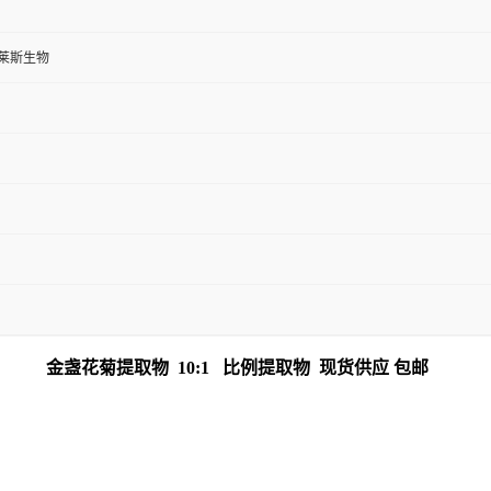
莱斯生物
金盏花菊提取物 10:1 比例提取物 现货供应 包邮