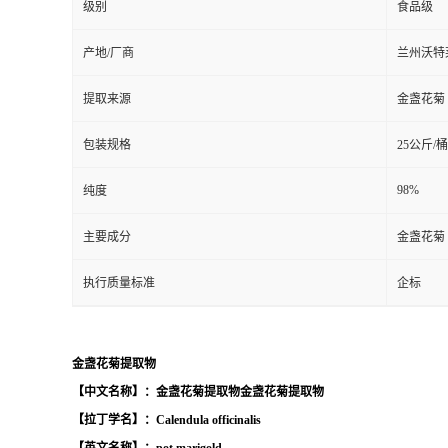
级别
食品级
产地/厂商
兰州沃特
提取来源
金盏花菊
包装规格
25公斤/桶
98%
纯度
主要成分
金盏花菊
执行质量标准
企标
金盏花菊提取物
【中文名称】：金盏花菊提取物
金盏花菊提取物
【拉丁学名】：Calendula officinalis