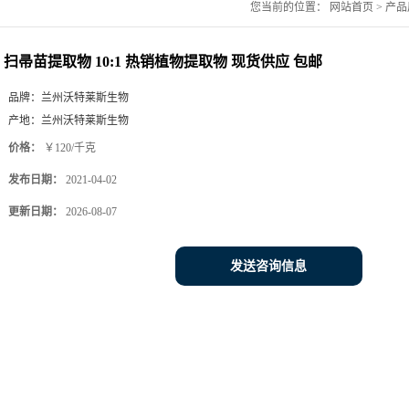
您当前的位置：
网站首页
>
产品
扫帚苗提取物 10:1 热销植物提取物 现货供应 包邮
品牌：
兰州沃特莱斯生物
产地：
兰州沃特莱斯生物
价格：
￥120/千克
发布日期：
2021-04-02
更新日期：
2026-08-07
发送咨询信息