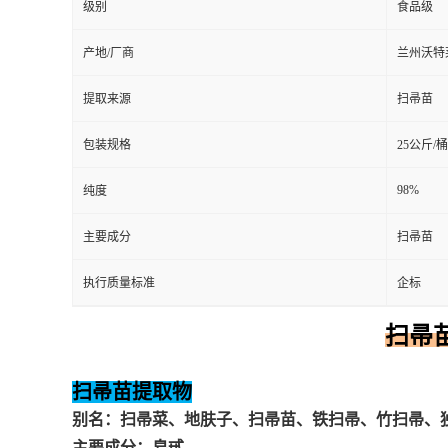
级别
食品级
产地/厂商
兰州沃特
提取来源
扫帚苗
包装规格
25公斤/桶
98%
纯度
主要成分
扫帚苗
执行质量标准
企标
扫帚苗
扫帚苗提取物
别名：扫帚菜、地肤子、扫帚苗、铁扫帚、竹扫帚、
主要成分：皂甙