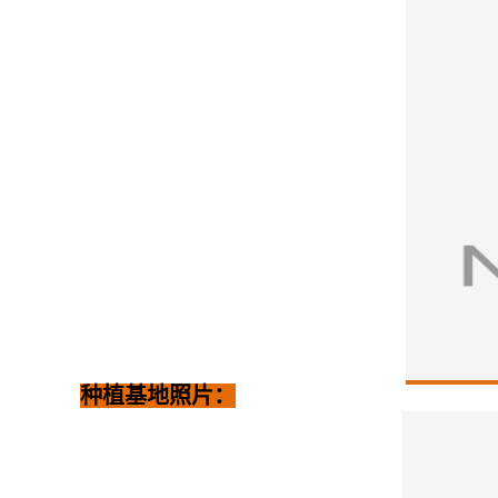
种植基地照片：