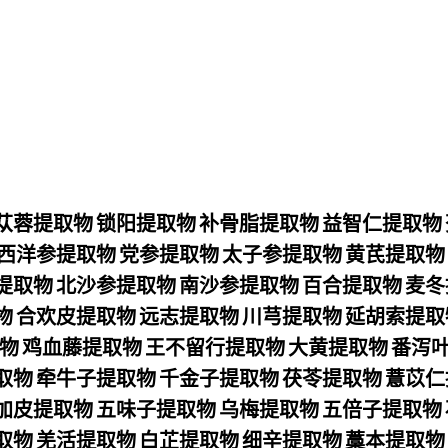
苁蓉提取物
锁阳提取物
补骨脂提取物
益智仁提取物
西洋参提取物
党参提取物
太子参提取物
黄芪提取物
提取物
北沙参提取物
南沙参提取物
百合提取物
麦冬
物
合欢皮提取物
远志提取物
川芎提取物
延胡索提取
物
鸡血藤提取物
王不留行提取物
大黄提取物
番泻
取物
牵牛子提取物
千金子提取物
茯苓提取物
薏苡仁
加皮提取物
五味子提取物
乌梅提取物
五倍子提取物
取物
羌活提取物
白芷提取物
细辛提取物
藁本提取物