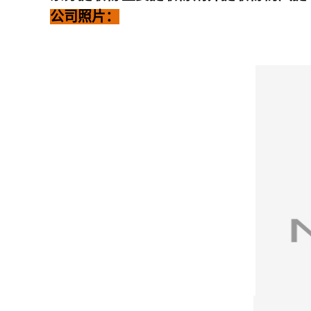
公司照片：