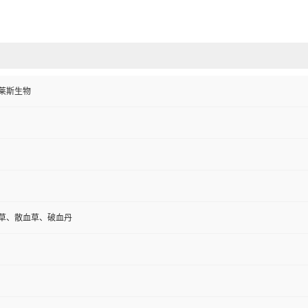
莱斯生物
草、散血草、破血丹