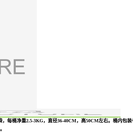
，每桶净重2.5-3KG，直径36-40CM，高50CM左右。桶
贴。