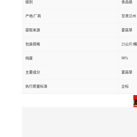
级别
食品级
产地/厂商
甘肃兰州
提取来源
夏菇草
包装规格
25公斤/桶
98%
纯度
主要成分
夏菇草
执行质量标准
企标