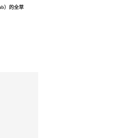
nb
）的全草