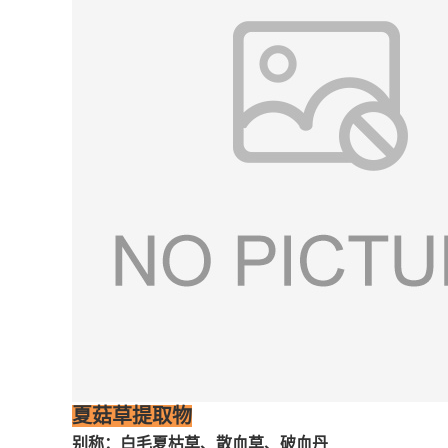
夏菇草提取物
别称：白毛夏枯草、散血草、破血丹