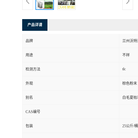
产品详请
品牌
兰州沃特
用途
不祥
tlc
检测方法
外观
棕色粉末
别名
白毛夏枯
CAS编号
包装
25公斤/桶