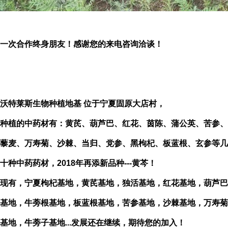
一次合作终身朋友！感谢您的来电咨询洽谈！
沃特莱斯生物种植地基 位于宁夏固原大店村，
种植的中药材有：黄芪、葫芦巴、红花、茵陈、蒲公英、苦参、
藜麦、万寿菊、沙棘、当归、党参、黑枸杞、板蓝根、玄参等几
十种中药药材，2018年再添新品种---黄芩！
现有，宁夏枸杞基地，黄芪基地，独活基地，红花基地，葫芦巴
基地，牛蒡根基地，板蓝根基地，苦参基地，沙棘基地，万寿菊
基地，牛蒡子基地...发展还在继续，期待您的加入！