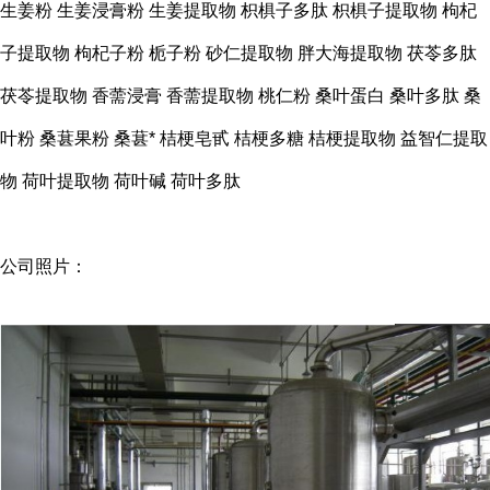
生姜粉
生姜浸膏粉
生姜提取物
枳椇子多肽
枳椇子提取物
枸杞
子提取物
枸杞子粉
栀子粉
砂仁提取物 胖大海提取物
茯苓多肽
茯苓提取物
香薷浸膏 香薷提取物
桃仁粉
桑叶蛋白 桑叶多肽
桑
叶粉
桑葚果粉
桑葚*
桔梗皂甙
桔梗多糖 桔梗提取物
益智仁提取
物
荷叶提取物
荷叶碱
荷叶多肽
公司照片：