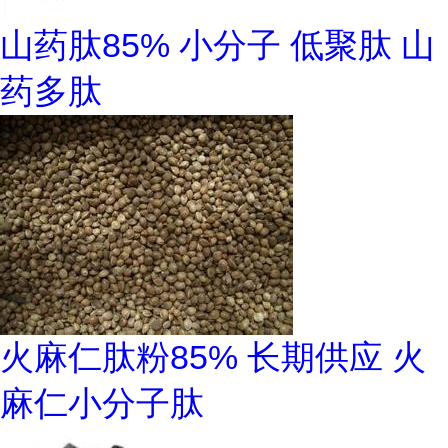
山药肽85% 小分子 低聚肽 山
药多肽
火麻仁肽粉85% 长期供应 火
麻仁小分子肽