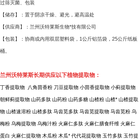
过筛灭菌、包装
【储存】：置于阴凉干燥、避光，避高温处
【供应商】：兰州沃特莱斯生物*技有限公司
【包装】：协商或内用双层塑料袋，1公斤铝箔袋，25公斤纸板
桶。
兰州沃特莱斯长期供应以下植物提取物：
丁香提取物
八角茴香粉
刀豆提取物
小茴香提取物
小蓟提取物
朝鲜蓟提取物
山药多肽
山药粉
山药多糖
山楂粉
山楂*
山楂提取
物
山楂速溶粉
山楂多肽
马齿苋多肽
马齿苋提取物
马齿苋粉
乌
梅粉
乌梅提取物
乌梅汁粉
火麻仁多肽
火麻仁膳食纤维
火麻仁
蛋白
火麻仁提取物
木瓜粉
木瓜*
代代花提取物
玉竹多肽
玉竹提