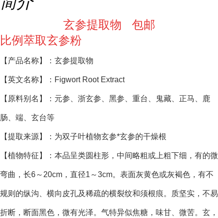
简介
玄参提取物 包邮
比例萃取玄参粉
【产品名称】：玄参提取物
【英文名称】：Figwort Root Extract
【原料别名】：元参、浙玄参、黑参、重台、鬼藏、正马、鹿
肠、端、玄台等
【提取来源】：为双子叶植物玄参*玄参的干燥根
【植物特征】：本品呈类圆柱形，中间略粗或上粗下细，有的微
弯曲，长6～20cm，直径1～3cm。表面灰黄色或灰褐色，有不
规则的纵沟、横向皮孔及稀疏的横裂纹和须根痕。质坚实，不易
折断，断面黑色，微有光泽。气特异似焦糖，味甘、微苦。玄，