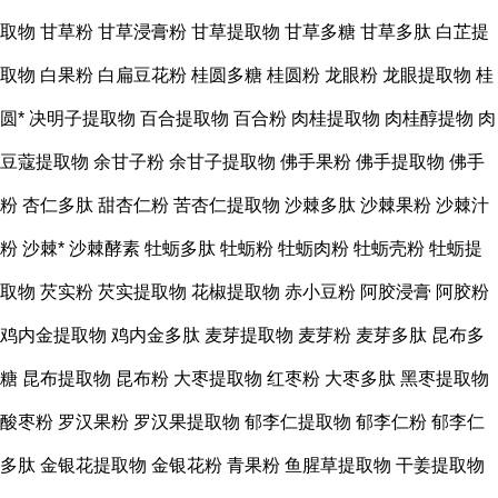
取物
甘草粉
甘草浸膏粉 甘草提取物
甘草多糖
甘草多肽
白芷提
取物 白果粉 白扁豆花粉
桂圆多糖
桂圆粉 龙眼粉
龙眼提取物
桂
圆*
决明子提取物 百合提取物
百合粉
肉桂提取物
肉桂醇提物
肉
豆蔻提取物 余甘子粉
余甘子提取物
佛手果粉
佛手提取物
佛手
粉
杏仁多肽
甜杏仁粉
苦杏仁提取物
沙棘多肽
沙棘果粉
沙棘汁
粉
沙棘*
沙棘酵素
牡蛎多肽
牡蛎粉
牡蛎肉粉
牡蛎壳粉
牡蛎提
取物
芡实粉 芡实提取物
花椒提取物
赤小豆粉
阿胶浸膏
阿胶粉
鸡内金提取物
鸡内金多肽
麦芽提取物
麦芽粉 麦芽多肽 昆布多
糖
昆布提取物
昆布粉 大枣提取物 红枣粉
大枣多肽
黑枣提取物
酸枣粉
罗汉果粉
罗汉果提取物 郁李仁提取物
郁李仁粉
郁李仁
多肽 金银花提取物
金银花粉
青果粉
鱼腥草提取物
干姜提取物