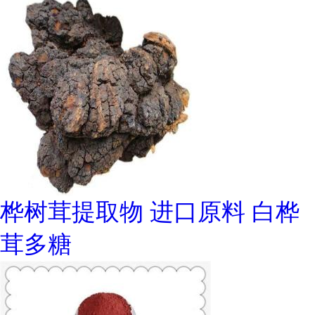
桦树茸提取物 进口原料 白桦
茸多糖