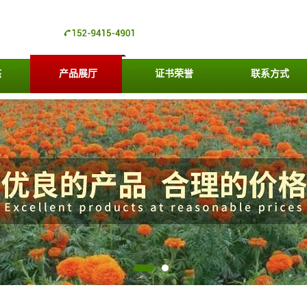
态
产品展厅
证书荣誉
联系方式