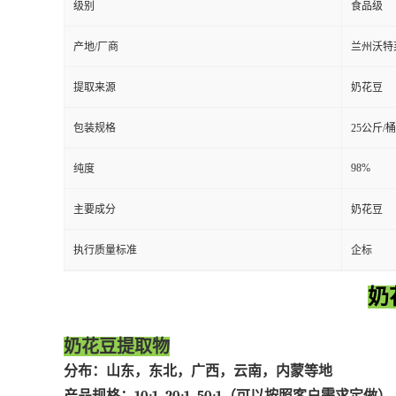
级别
食品级
产地/厂商
兰州沃特
提取来源
奶花豆
包装规格
25公斤/桶
98%
纯度
主要成分
奶花豆
执行质量标准
企标
奶
奶花豆提取物
分布：山东，东北，广西，云南，内蒙等地
产品规格：
（可以按照客户需求定做）