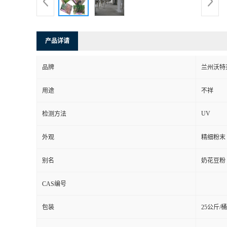
产品详请
品牌
兰州沃特
用途
不祥
UV
检测方法
外观
精细粉末
别名
奶花豆粉
CAS编号
包装
25公斤/桶