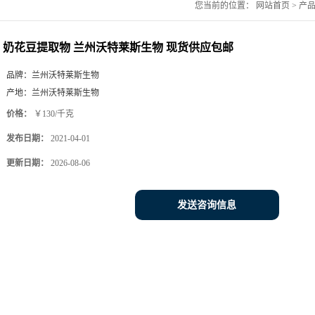
您当前的位置：
网站首页
>
产
奶花豆提取物 兰州沃特莱斯生物 现货供应包邮
品牌：
兰州沃特莱斯生物
产地：
兰州沃特莱斯生物
价格：
￥130/千克
发布日期：
2021-04-01
更新日期：
2026-08-06
发送咨询信息