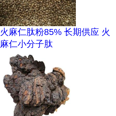
火麻仁肽粉85% 长期供应 火
麻仁小分子肽