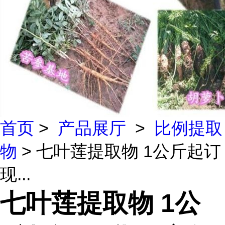
首页
>
产品展厅
>
比例提取
物
> 七叶莲提取物 1公斤起订
现...
七叶莲提取物 1公