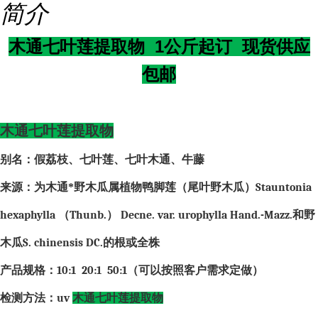
简介
木通七叶莲提取物 1公斤起订 现货供应
包邮
木通七叶莲提取物
别名：假荔枝、七叶莲、七叶木通、牛藤
来源：为木通*野木瓜属植物鸭脚莲（尾叶野木瓜）
Stauntonia
hexaphylla
（
Thunb.
）
Decne. var. urophylla Hand.-Mazz.
和野
木瓜
S. chinensis DC.
的根或全株
产品规格：
10:1 20:1 50:1
（可以按照客户需求定做）
检测方法：
uv
木通七叶莲提取物