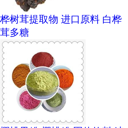
桦树茸提取物 进口原料 白桦
茸多糖