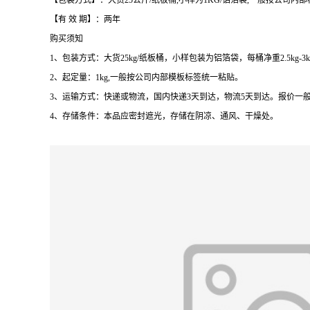
【包装方式】：大货25公斤/纸板桶,小样为1KG/铝箔袋,一般按公司内
【有 效 期】：两年
购买须知
1、包装方式：大货25kg/纸板桶，小样包装为铝箔袋，每桶净重2.5kg-3
2、起定量：1kg,一般按公司内部模板标签统一粘贴。
3、运输方式：快递或物流，国内快递3天到达，物流5天到达。报价一
4、存储条件：本品应密封遮光，存储在阴凉、通风、干燥处。