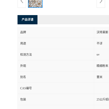
产品详请
品牌
沃特莱斯
用途
不详
uv
检测方法
外观
精细粉末
别名
薏米
CAS编号
包装
25公斤