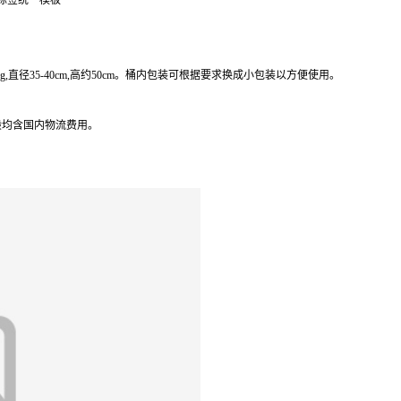
部标签统一模板
kg,直径35-40cm,高约50cm。桶内包装可根据要求换成小包装以方便使用。
般均含国内物流费用。