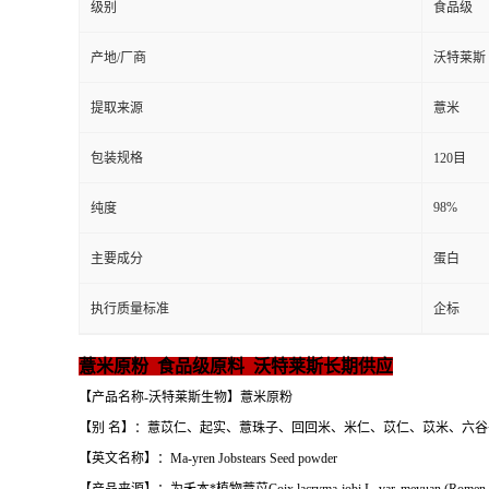
级别
食品级
产地/厂商
沃特莱斯
提取来源
薏米
包装规格
120目
98%
纯度
主要成分
蛋白
执行质量标准
企标
薏米原粉 食品级原料 沃特莱斯长期供应
【产品名称-沃特莱斯生物】薏米原粉
【别 名】：薏苡仁、起实、薏珠子、回回米、米仁、苡仁、苡米、六谷
【英文名称】：Ma-yren Jobstears Seed powder