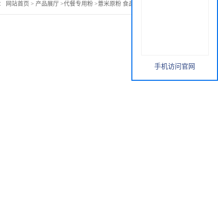
：
网站首页
>
产品展厅
>
代餐专用粉
>
薏米原粉 食品级原料 薏米粉
手机访问官网