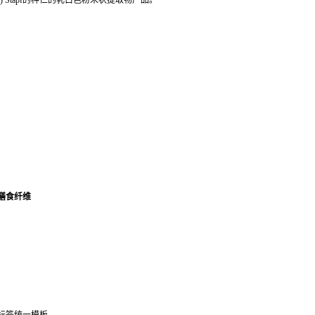
(Romen.) Stapf的种仁的乳白色粉末状提取物产品。
膳食纤维