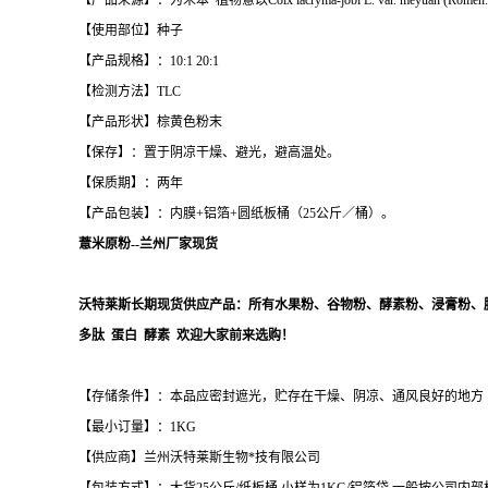
【产品来源】：为禾本*植物薏苡Coix lacryma-jobi L. var. meyuan 
【使用部位】种子
【产品规格】：10:1 20:1
【检测方法】TLC
【产品形状】棕黄色粉末
【保存】：置于阴凉干燥、避光，避高温处。
【保质期】：两年
【产品包装】：内膜+铝箔+圆纸板桶（25公斤／桶）。
薏米原粉--兰州厂家现货
沃特莱斯长期现货供应产品：所有水果粉、谷物粉、酵素粉、浸膏粉、
多肽 蛋白 酵素 欢迎大家前来选购！
【存储条件】：本品应密封遮光，贮存在干燥、阴凉、通风良好的地方
【最小订量】：1KG
【供应商】兰州沃特莱斯生物*技有限公司