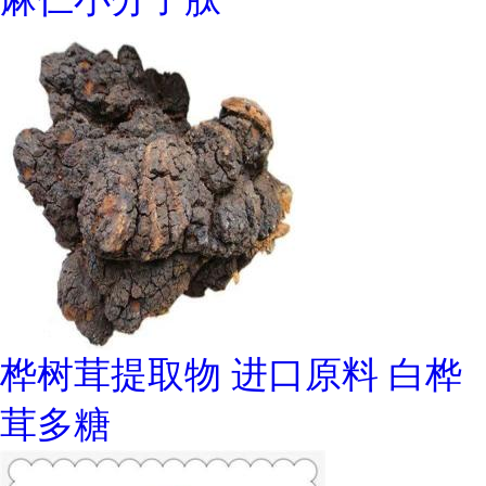
桦树茸提取物 进口原料 白桦
茸多糖