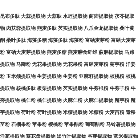
昆布多肽
大蒜提取物
大蒜肽
水蛭提取物
商陆提取物
茯苓提取
物
肉苁蓉提取物
燕麦多肽
芡实提取物
八爪金龙提取物
桑叶黄
酮
桑叶多肽
海藻多糖
海藻多肽
海藻粉
富硒麦芽粉
富硒大麦芽
粉
富硒大麦芽提取物
燕麦多糖
燕麦膳食纤维
蕨麻提取物
马蹄
提取物
马蹄粉
无花果提取物
无花果粉
富硒麦芽粉
菊芋粉
洋姜
粉
玉米须提取物
生姜提取物
生姜粉
亚麻籽提取物
核桃粉
核桃
提取物
核桃多肽
板栗提取物
芡实提取物
牛蒡根粉
牛蒡子粉
牛
蒡提取物
桃仁粉
桃仁提取物
火麻仁粉
火麻仁提取物
魔芋粉
魔
芋提取物
荷叶粉
荷叶提取物
米糠提取物
米糠粉
大麦苗粉
青稞
苗粉
石榴果粉
苹果粉
樱桃粉
苹果醋粉
葡萄醋粉
马铃薯提取物
洋葱提取物
葵花盘提取物
淡竹叶提取物
谷芽提取物
薏米提取物