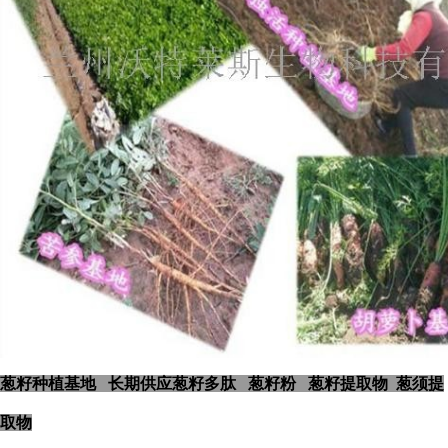
葱籽种植基地 长期供应葱籽多肽 葱籽粉 葱籽提取物 葱须提
取物