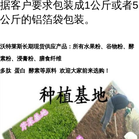
据客户要求包装成1公斤或者5
公斤的铝箔袋包装。
沃特莱斯长期现货供应产品：所有水果粉、谷物粉、酵
素粉、浸膏粉、膳食纤维
多肽 蛋白 酵素等原料 欢迎大家前来选购！