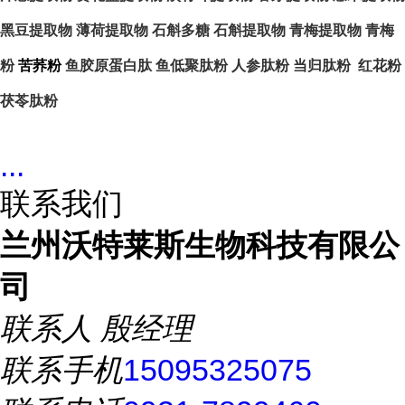
黑豆提取物
薄荷提取物
石斛多糖
石斛提取物
青梅提取物
青梅
粉
苦荞粉
鱼胶原蛋白肽
鱼低聚肽粉
人参肽粉
当归肽粉 红花粉
茯苓肽粉
...
联系我们
兰州沃特莱斯生物科技有限公
司
联系人
殷经理
联系手机
15095325075