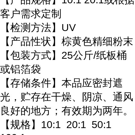
客户需求定制
【检测方法】UV
【产品性状】棕黄色精细粉末
【包装方式】25公斤/纸板桶
或铝箔袋
【存储条件】本品应密封遮
光，贮存在干燥、阴凉、通风
良好的地方；有效期为两年。
【规格】10:1 20:1 50:1