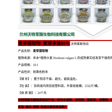
麦芽提取物 麦芽多肽85%
沃特莱斯供应
产品名称：
麦芽提取物
植物来源：禾本*植物大麦 Hordeum vulgare L.的成熟果实经发芽干燥而
产品规格：10:1
产品性状：棕黄色粉末
【储 存】：置于阴凉干燥、避光，避高温处。
【包 装】：协商或内用双层塑料袋，外套纸板桶，25公斤/桶。
【保 质 期】：24个月
沃特莱斯长期现货供应产品：所有水果粉、谷物粉、酵素粉、浸膏粉、
多肽 蛋白 酵素 欢迎大家前来选购！