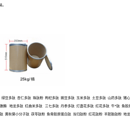
装。
 绿豆多肽 杏仁多肽 珠肽粉 枸杞多肽 豌豆多肽 玉米多肽 土豆多肽 山药多肽 猪心
激酶 地龙多肽 红曲米多肽 三七多肽 丹参多肽 灯盏花多肽 红花多肽 牛*肽 鱼
肽 黄秋葵小分子肽 茯苓肽粉 鱼骨胶原蛋白肽 当归肽粉 红花肽粉 羊胚胎肽粉 地