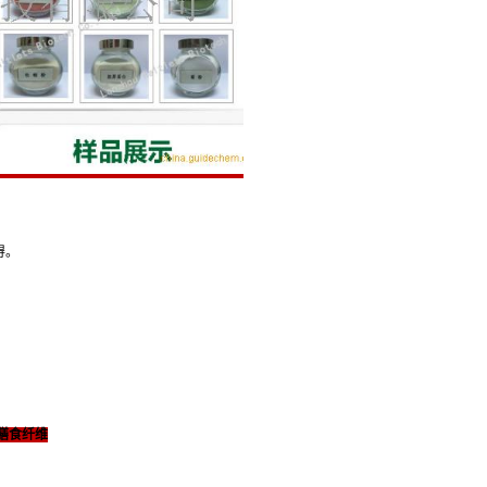
得。
膳食纤维