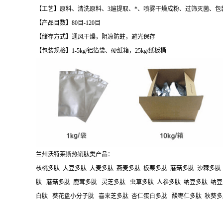
【工艺】原料、清洗原料、3遍提取、*、喷雾干燥成粉、过筛灭菌、包
【产品目数】80目-120目
【储存方式】通风干燥，阴凉防蛀，避光保存
【包装规格】1-5kg/铝箔袋、硬纸箱，25kg/纸板桶
兰州沃特莱斯热销肽类产品：
核桃多肽 大豆多肽 大麦多肽 燕麦多肽 板栗多肽 蘑菇多肽 沙棘多肽
肽 蘑菇多肽 鹿茸多肽 灵芝多肽 虫草多肽 人参多肽 纳豆多肽 纳豆
白肽 葵花盘小分子肽 喜来芝多肽 杏仁蛋白多肽 酸枣仁多肽 秋葵多