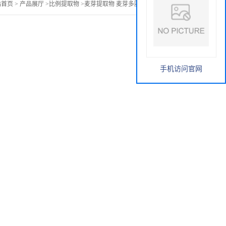
站首页
>
产品展厅
>
比例提取物
>
麦芽提取物 麦芽多肽85% 药食同源
手机访问官网