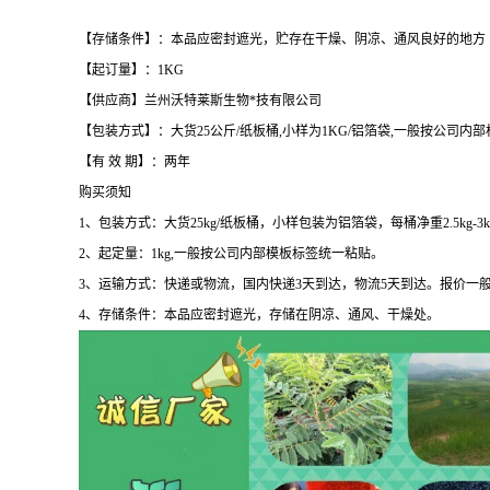
【存储条件】：本品应密封遮光，贮存在干燥、阴凉、通风良好的地方
【起订量】：1KG
【供应商】兰州沃特莱斯生物*技有限公司
【包装方式】：大货25公斤/纸板桶,小样为1KG/铝箔袋,一般按公司内
【有 效 期】：两年
购买须知
1、包装方式：大货25kg/纸板桶，小样包装为铝箔袋，每桶净重2.5kg-3
2、起定量：1kg,一般按公司内部模板标签统一粘贴。
3、运输方式：快递或物流，国内快递3天到达，物流5天到达。报价一
4、存储条件：本品应密封遮光，存储在阴凉、通风、干燥处。