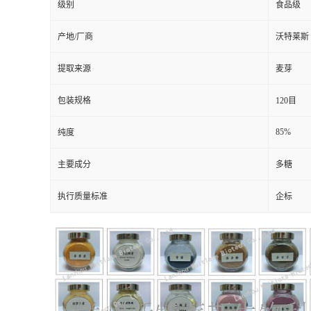
级别
食品级
产地/厂商
沃特莱斯
提取来源
麦芽
包装规格
120目
85%
纯度
主要成分
多糖
执行质量标准
企标