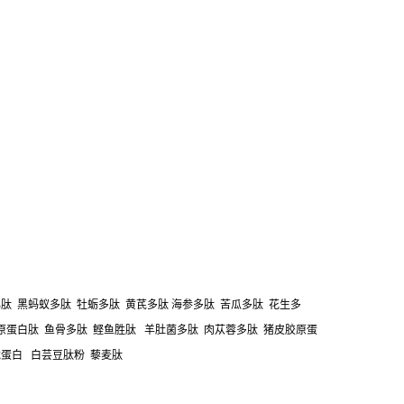
肽 黑蚂蚁多肽 牡蛎多肽 黄芪多肽 海参多肽 苦瓜多肽 花生多
胶原蛋白肽 鱼骨多肽 鲣鱼胜肽 羊肚菌多肽 肉苁蓉多肽 猪皮胶原蛋
龙蛋白 白芸豆肽粉 藜麦肽