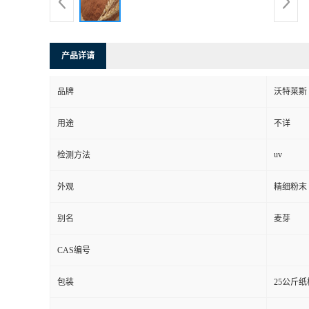
产品详请
品牌
沃特莱斯
用途
不详
uv
检测方法
外观
精细粉末
别名
麦芽
CAS编号
包装
25公斤