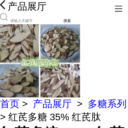
产品展厅
搜索
首页
>
产品展厅
>
多糖系列
> 红芪多糖 35% 红芪肽