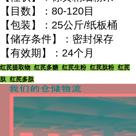
【目数】：80-120目
【包装】：25公斤/纸板桶
【储存条件】：密封保存
【有效期】：24个月
红芪提取物 红芪多糖 红芪生粉 红芪肽粉 红芪
肽 红芪多肽