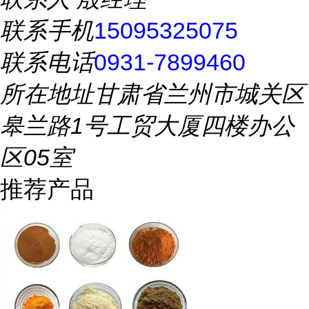
联系手机
15095325075
联系电话
0931-7899460
所在地址
甘肃省兰州市城关区
皋兰路1号工贸大厦四楼办公
区05室
推荐产品