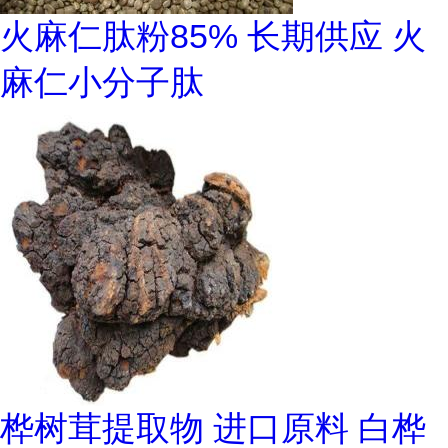
火麻仁肽粉85% 长期供应 火
麻仁小分子肽
桦树茸提取物 进口原料 白桦