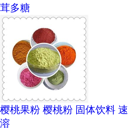
茸多糖
樱桃果粉 樱桃粉 固体饮料 速
溶