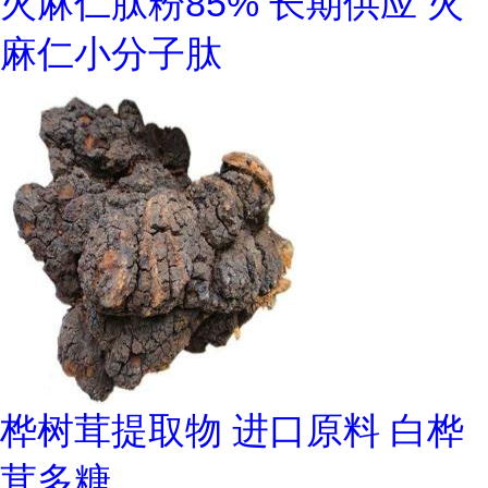
火麻仁肽粉85% 长期供应 火
麻仁小分子肽
桦树茸提取物 进口原料 白桦
茸多糖