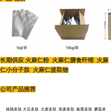
长期供应 火麻仁粉 火麻仁膳食纤维 火麻
仁小分子肽 火麻仁提取物
公司产品推荐
核桃多肽
大豆多肽 大麦多肽 燕麦多肽 板栗多肽 蘑菇多