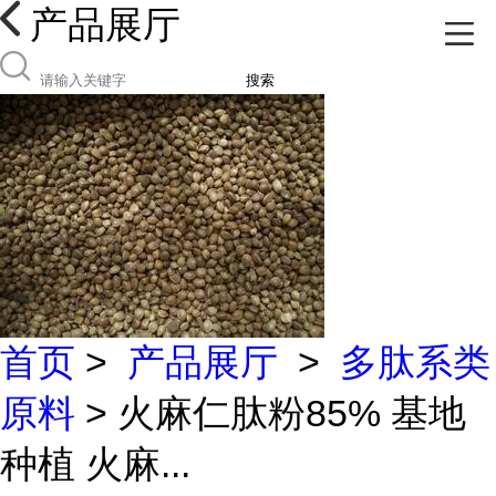
产品展厅
搜索
首页
>
产品展厅
>
多肽系类
原料
> 火麻仁肽粉85% 基地
种植 火麻...