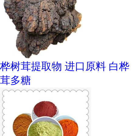
桦树茸提取物 进口原料 白桦
茸多糖