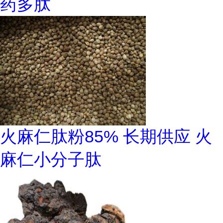
药多肽
火麻仁肽粉85% 长期供应 火
麻仁小分子肽