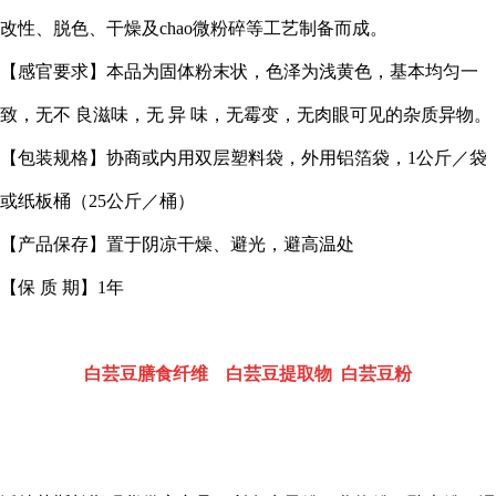
改性、脱色、干燥及chao微粉碎等工艺制备而成。
【感官要求】本品为固体粉末状，色泽为浅黄色，基本均匀一
致，无不 良滋味，无 异 味，无霉变，无肉眼可见的杂质异物。
【包装规格】协商或内用双层塑料袋，外用铝箔袋，1公斤／袋
或纸板桶（25公斤／桶）
【产品保存】置于阴凉干燥、避光，避高温处
【保 质 期】1年
白芸豆膳食纤维 白芸豆提取物 白芸豆粉