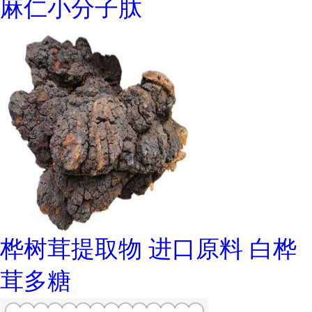
麻仁小分子肽
桦树茸提取物 进口原料 白桦
茸多糖