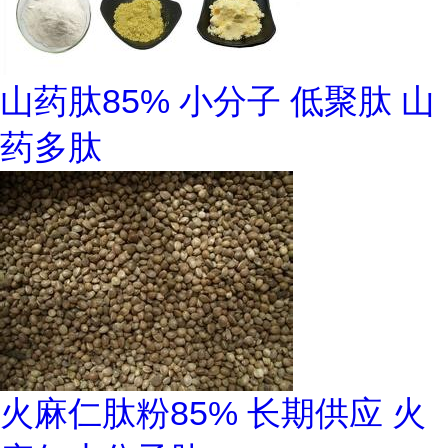
山药肽85% 小分子 低聚肽 山
药多肽
火麻仁肽粉85% 长期供应 火