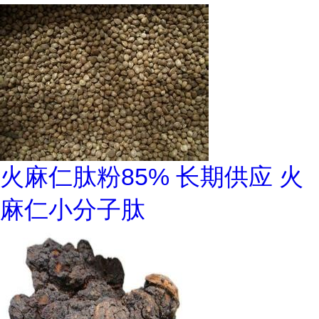
火麻仁肽粉85% 长期供应 火
麻仁小分子肽