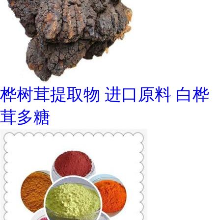
桦树茸提取物 进口原料 白桦
茸多糖