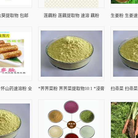
秋葵提取物 包邮
莲藕粉 莲藕提取物 速溶 藕粉
生姜粉 生姜速
1 怀山药速溶粉 全
*荠荠菜粉 荠荠菜提取物10:1 *浸膏
扫帚菜 扫帚菜
溶
粉