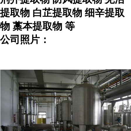
提取物
白芷提取物
细辛提取
物
藁本提取物
等
公司照片：