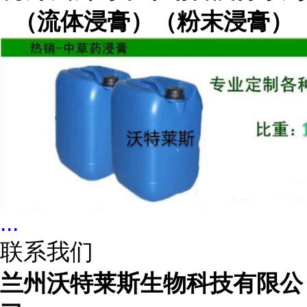
（流体浸膏）（粉末浸膏）
...
联系我们
兰州沃特莱斯生物科技有限公