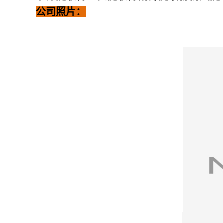
公司照片：