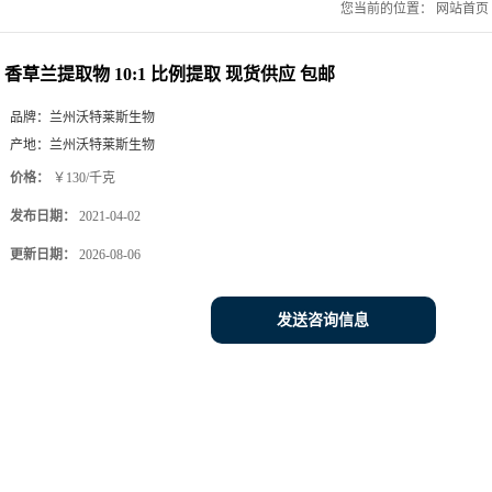
您当前的位置：
网站首页
香草兰提取物 10:1 比例提取 现货供应 包邮
品牌：
兰州沃特莱斯生物
产地：
兰州沃特莱斯生物
价格：
￥130/千克
发布日期：
2021-04-02
更新日期：
2026-08-06
发送咨询信息