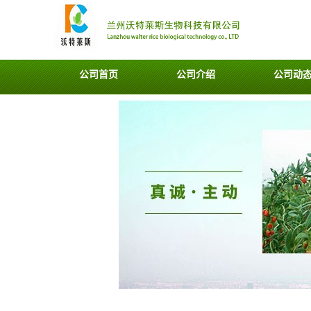
公司首页
公司介绍
公司动