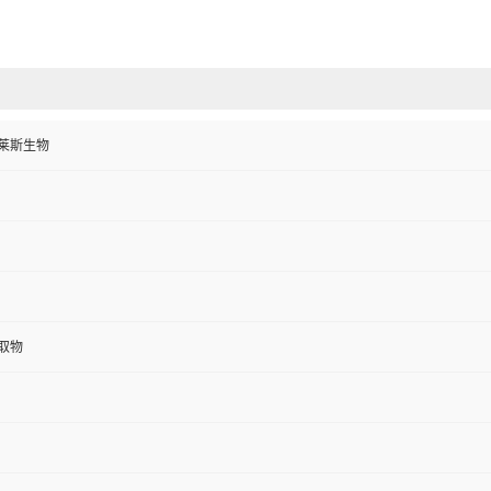
莱斯生物
取物