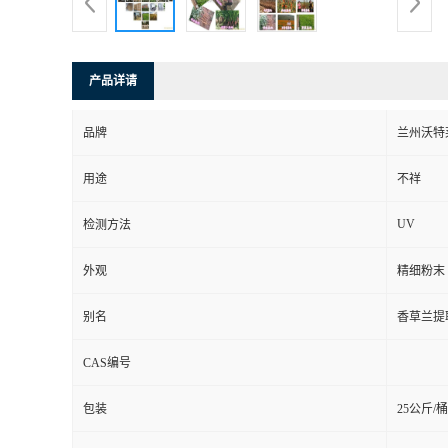
产品详请
品牌
兰州沃特
用途
不祥
UV
检测方法
外观
精细粉末
别名
香草兰提
CAS编号
包装
25公斤/桶