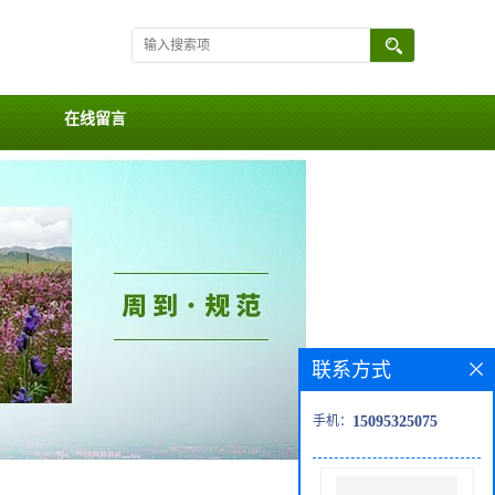
在线留言
联系方式
手机：
15095325075