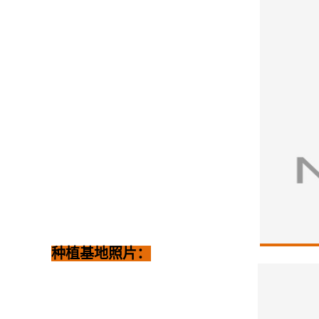
种植基地照片：