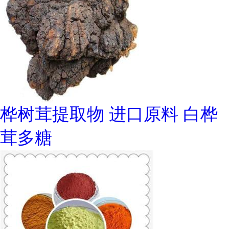
桦树茸提取物 进口原料 白桦
茸多糖