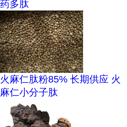
药多肽
火麻仁肽粉85% 长期供应 火
麻仁小分子肽