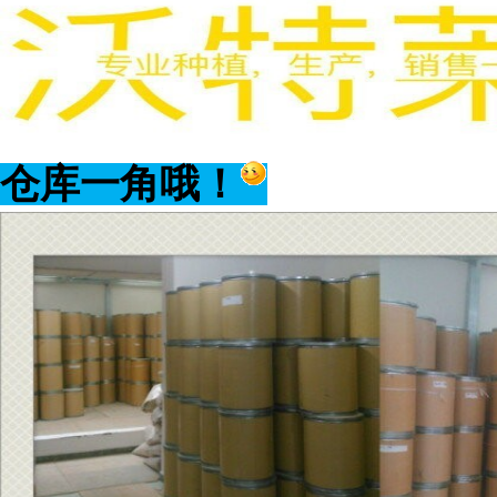
仓库一角哦！