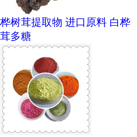
桦树茸提取物 进口原料 白桦
茸多糖