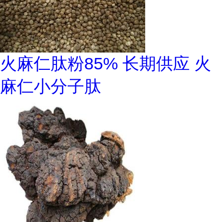
火麻仁肽粉85% 长期供应 火
麻仁小分子肽